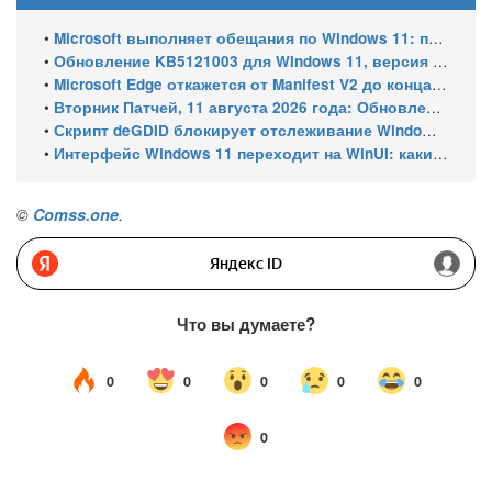
•
Microsoft выполняет обещания по Windows 11: пять крупных улучшений системы
•
Обновление KB5121003 для Windows 11, версия 25H2 и 24H2: какие улучшения получит Windows
•
Microsoft Edge откажется от Manifest V2 до конца 2026 года – классический uBlock Origin перестанет работать
•
Вторник Патчей, 11 августа 2026 года: Обновления безопасности для Windows 11 (включая KB5121003), ESU-обновления для Windows 10
•
Скрипт deGDID блокирует отслеживание Windows по глобальному идентификатору устройства
•
Интерфейс Windows 11 переходит на WinUI: какие системные элементы обновит Microsoft
©
Comss.one
.