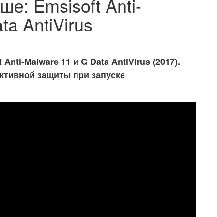
е: Emsisoft Anti-
ta AntiVirus
nti-Malware 11 и G Data AntiVirus (2017).
ктивной защиты при запуске