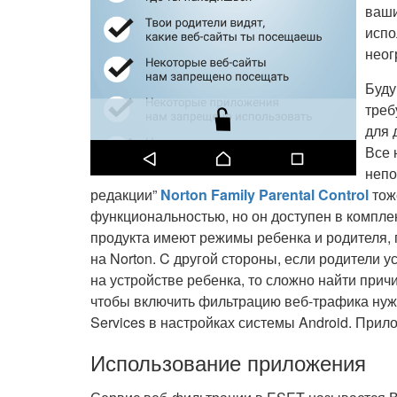
ваши
испо
неог
Буду
треб
для 
Все 
непо
редакции”
Norton Family Parental Control
тож
функциональностью, но он доступен в комплек
продукта имеют режимы ребенка и родителя,
на Norton. C другой стороны, если родители 
на устройстве ребенка, то сложно найти при
чтобы включить фильтрацию веб-трафика нужн
Services в настройках системы Android. Прило
Использование приложения