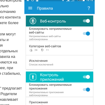
еб-контроль
ально
молчанию
го контента
жете более
ли могут
аты и
ля
 отдельных
равила на
еняются на
ее, при
и стабильно,
” предлагает
 Родители
анавливает
жения.