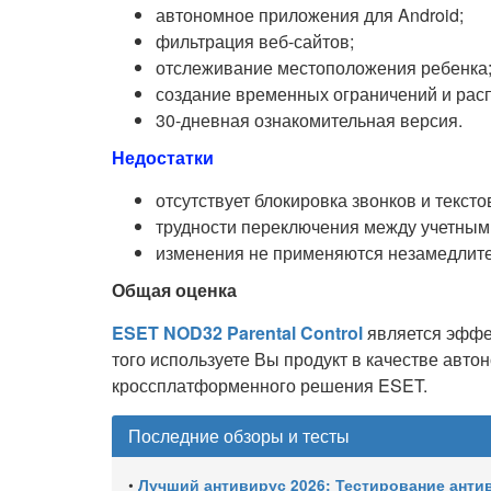
автономное приложения для Android;
фильтрация веб-сайтов;
отслеживание местоположения ребенка
создание временных ограничений и рас
30-дневная ознакомительная версия.
Недостатки
отсутствует блокировка звонков и текст
трудности переключения между учетными
изменения не применяются незамедлите
Общая оценка
ESET NOD32 Parental Control
является эффе
того используете Вы продукт в качестве авто
кроссплатформенного решения ESET.
Последние обзоры и тесты
•
Лучший антивирус 2026: Тестирование антивир