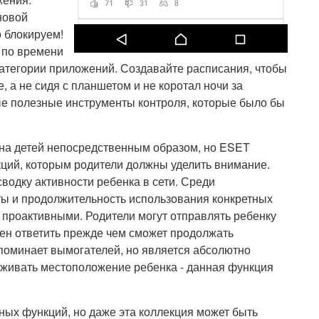
новой
 блокируем!
 по времени
атегории приложений. Создавайте расписания, чтобы
 а не сидя с планшетом и не коротал ночи за
е полезные инструменты контроля, которые было бы
 на детей непосредственным образом, но ESET
ций, которым родители должны уделить внимание.
одку активности ребенка в сети. Среди
ы и продолжительность использования конкретных
 проактивными. Родители могут отправлять ребенку
ен ответить прежде чем сможет продолжать
поминает вымогателей, но является абсолютно
леживать местоположение ребенка - данная функция
ых функций, но даже эта коллекция может быть