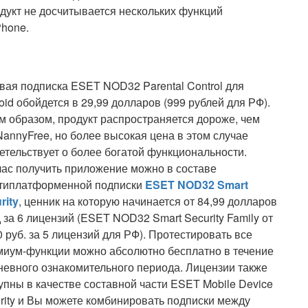
дукт не досчитывается нескольких функций
Phone.
вая подписка ESET NOD32 Parental Control для
oid обойдется в 29,99 долларов (999 рублей для РФ).
м образом, продукт распространяется дороже, чем
NannyFree, но более высокая цена в этом случае
етельствует о более богатой функциональности.
ас получить приложение можно в составе
типлатформенной подписки
ESET NOD32 Smart
rity
, ценник на которую начинается от 84,99 долларов
д за 6 лицензий (ESET NOD32 Smart Security Family от
0 руб. за 5 лицензий для РФ). Протестировать все
иум-функции можно абсолютно бесплатно в течение
невного ознакомительного периода. Лицензии также
упны в качестве составной части ESET Mobile Device
rity и Вы можете комбинировать подписки между