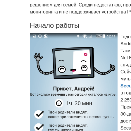
решением для семей. Среди недостатков, про
мониторинга и не поддерживает устройства i
Начало работы
Годо
Andr
Таки
Net 
свид
Сейч
муть
Secu
в го
2 25
Прем
30-д
дост
Secu