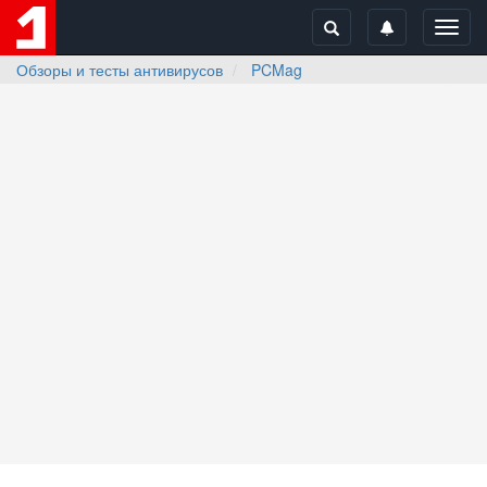
Toggl
navig
Обзоры и тесты антивирусов
PCMag