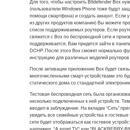
Для того, чтобы настроить Bitdefender Box ну
(пользователи Windows Phone тоже будут защ
помощи смартфона) и создать аккаунт. Если у 
из других продуктов компании) Вы можете про
список поддерживаемых роутеров. Если роут
свяжется с Box по беспроводной сети и произ
поддерживается, Вам придется зайти в пане
DCHP. После этого Box сможет нормально фу
инструкцию для различных моделей роутеров 
После активации приложение Box будет связы
многочисленными смарт-устройствами это бу
статического дома со стандартной электроник
Тестовая беспроводная сеть была организован
несколько подключенных к ней устройств. Те
вводил в заблуждение. На вкладке “Сеть” пр
увидеть все семейные устройства и гостевые
сети будет отображаться как гостевое устро
например, "A smart TV" или "BLACKBERRY-B5