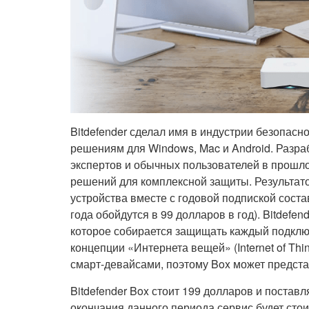
Bitdefender сделал имя в индустрии безопас
решениям для Windows, Mac и Android. Разра
экспертов и обычных пользователей в прошло
решений для комплексной защиты. Результато
устройства вместе с годовой подпиской сост
года обойдутся в 99 долларов в год). Bitdefe
которое собирается защищать каждый подклю
концепции «Интернета вещей» (Internet of Thi
смарт-девайсами, поэтому Box может предста
Bitdefender Box стоит 199 долларов и постав
окончания данного периода сервис будет сто