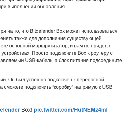
при выполнении обновления.
ря на то, что Bitdefender Box может использоваться
именять также для дополнения существующей
яете основной маршрутизатор, и вам не придется
 устройствах. Просто подключите Box к роутеру с
ставляемый USB-кабель, а блок питания подсоедините
гии. Он был успешно подключен к переносной
да сможете подключить “коробку” напрямую к USB
efender
Box!
pic.twitter.com/HutNEMz4ml