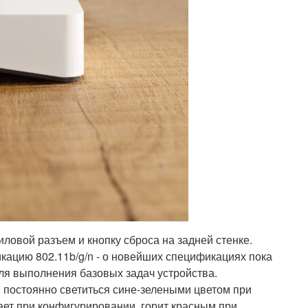
силовой разъем и кнопку сброса на задней стенке.
ацию 802.11b/g/n - о новейших спецификациях пока
для выполнения базовых задач устройства.
 постоянно светиться сине-зелеными цветом при
ет при конфигурировании, горит красным при