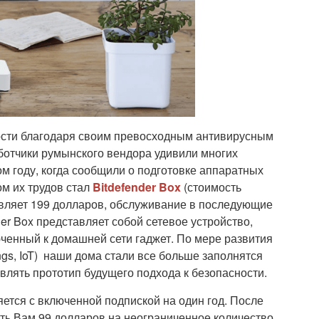
ности благодаря своим превосходным антивирусным
ботчики румынского вендора удивили многих
м году, когда сообщили о подготовке аппаратных
м их трудов стал
Bitdefender Box
(стоимость
авляет 199 долларов, обслуживание в последующие
nder Box представляет собой сетевое устройство,
ченный к домашней сети гаджет. По мере развития
ngs, IoT) наши дома стали все больше заполнятся
влять прототип будущего подхода к безопасности.
ляется с включенной подпиской на один год. После
ить Вам 99 долларов на неограниченное количество