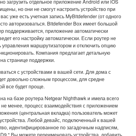
жно загрузить отдельное приложение Android или iOS
ищены, но они не смогут настроить устройство при
вас уже есть учетная запись MyBitdefender (от одного
сто авторизоваться. Bitdefender Box имеет большой
ер поддерживается, приложение автоматически
ведет его настройку автоматически. Если роутер не
ль управления маршрутизатором и отключить опцию
нкционировать. Компания предлагает детальную
на странице поддержки.
ваться с устройствами в вашей сети. Для дома с
дет довольно сложным процессом, для средне
ой все будет проще.
а на базе роутера Netgear Nighthawk и имела всего
м не менее, процесс взаимодействия с приложением
иложения (центральная вкладка) пользователь может
 устройства. Любой девайс, подключенный к вашей
йство, идентифицированное по загадочным надписям,
D9." Вы можете переименовать устройства, добавить