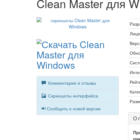
Clean Master для W
Разр
Лице
Верс
Обно
Сист
Инте
Рейт
Комментарии и отзывы
Кате
Скриншоты интерфейса
Разм
Сообщить о новой версии
О 
Пр
оч