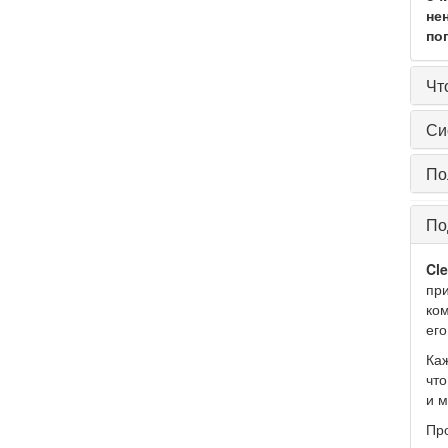
не
по
Чт
Си
По
По
Cl
при
ком
его
Каж
что
и м
Пр