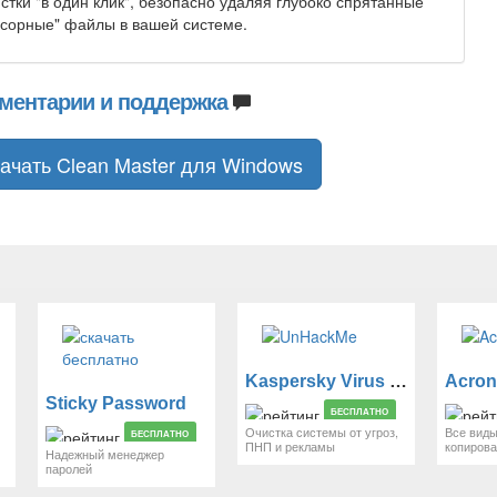
стки "в один клик", безопасно удаляя глубоко спрятанные
сорные" файлы в вашей системе.
ментарии и поддержка
ачать Clean Master для Windows
Kaspersky Virus Removal Tool
Sticky Password
БЕСПЛАТНО
Очистка системы от угроз,
Все виды
БЕСПЛАТНО
ПНП и рекламы
копиров
Надежный менеджер
паролей