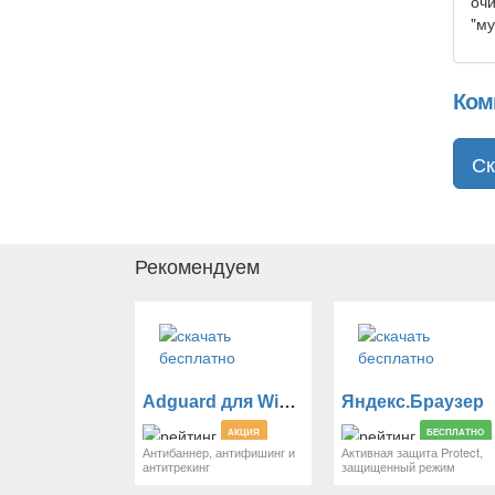
очи
"му
Ком
Ск
Рекомендуем
Adguard для Windows
Яндекс.Браузер
АКЦИЯ
БЕСПЛАТНО
Антибаннер, антифишинг и
Активная защита Protect,
антитрекинг
защищенный режим