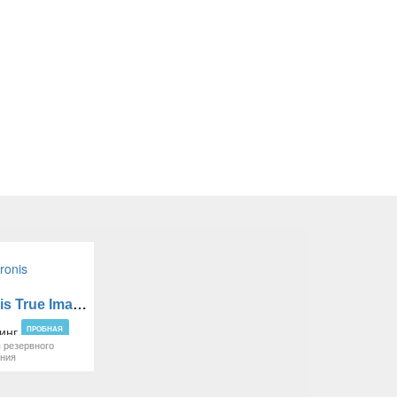
Acronis True Image
ПРОБНАЯ
 резервного
ания