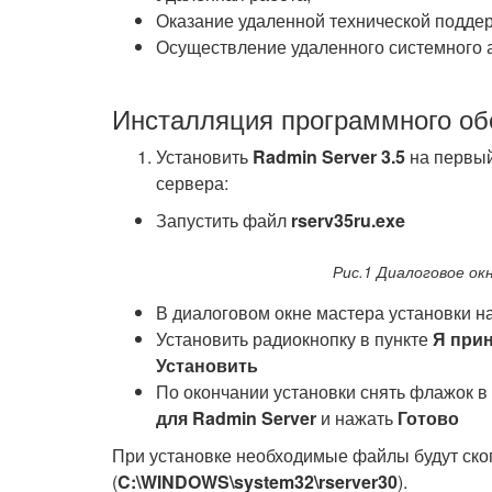
Оказание удаленной технической поддер
Осуществление удаленного системного 
Инсталляция программного об
Установить
Radmin Server 3.5
на первый
сервера:
Запустить файл
rserv35ru.exe
Рис.1 Диалоговое ок
В диалоговом окне мастера установки н
Установить радиокнопку в пункте
Я при
Установить
По окончании установки снять флажок в
для Radmin Server
и нажать
Готово
При установке необходимые файлы будут ск
(
C:\WINDOWS\system32\rserver30
).