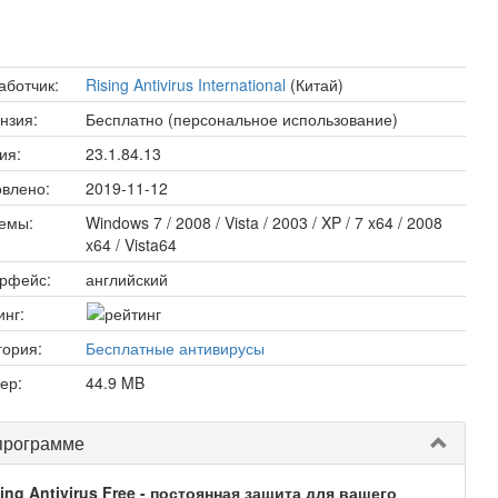
аботчик:
Rising Antivirus International
(Китай)
нзия:
Бесплатно (персональное использование)
ия:
23.1.84.13
влено:
2019-11-12
емы:
Windows 7 / 2008 / Vista / 2003 / XP / 7 x64 / 2008
x64 / Vista64
рфейс:
английский
инг:
гория:
Бесплатные антивирусы
ер:
44.9 MB
программе
ing Antivirus Free - постоянная защита для вашего