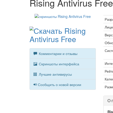
Rising Antivirus Free
Разр
Лице
Верс
Обно
Сист
Комментарии и отзывы
Инте
Скриншоты интерфейса
Рейт
Лучшие антивирусы
Кате
Сообщить о новой версии
Разм
О 
Ris