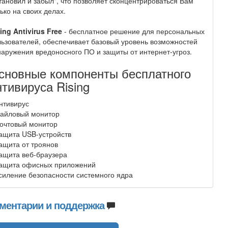
тановил и забыл", что позволяет сконцентрироваться Вам
ько на своих делах.
ing Antivirus Free
- бесплатное решение для персональных
ьзователей, обеспечивает базовый уровень возможностей
аружения вредоносного ПО и защиты от интернет-угроз.
сновные компоненты бесплатного
нтивируса Rising
нтивирус
Файловый монитор
очтовый монитор
ащита USB-устройств
ащита от троянов
ащита веб-браузера
Защита офисных приложений
силение безопасности системного ядра
ментарии и поддержка