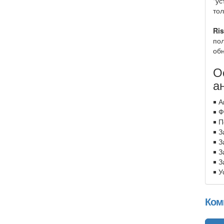
"ус
тол
Ris
пол
обн
О
а
￭ А
￭ 
￭ П
￭ З
￭ З
￭ З
￭ 
￭ У
Ком