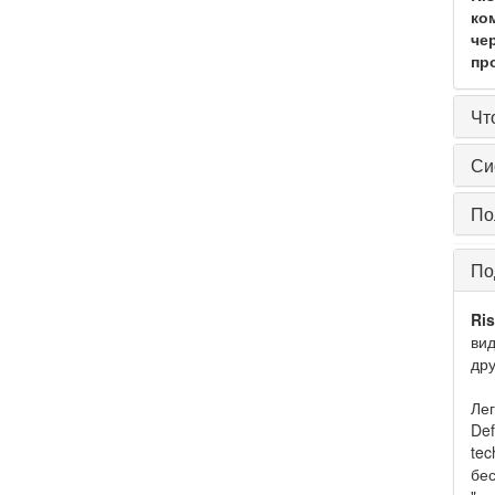
ко
че
пр
Чт
Си
По
По
Ris
вид
дру
Лег
Def
tec
бес