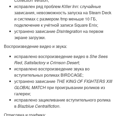
Collection Version
;
исправлен ряд проблем
Killer Inn
: случайные
зависания, невозможность запуска на Steam Deck
и системах с размером /tmp меньше 10 ГБ,
подключение к учётной записи Square Enix;
устранено зависание
Disintegration
на первом
экране загрузки.
Воспроизведение видео и звука:
исправлено воспроизведение видео в
She Sees
Red
,
Satisfactory
и
Crimson Desert
;
исправлено воспроизведение звука во
вступительных роликах BIRDCAGE;
устранено зависание
THE KING OF FIGHTERS XIII
GLOBAL MATCH
при проигрывании роликов из
галереи;
исправлено зацикливание вступительного ролика
в
Blazblue Centralfiction
.
Отрисовка и графика: