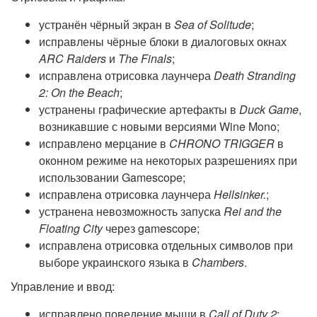
устранён чёрный экран в
Sea of Solitude
;
исправлены чёрные блоки в диалоговых окнах
ARC Raiders
и
The Finals
;
исправлена отрисовка лаунчера
Death Stranding
2: On the Beach
;
устранены графические артефакты в
Duck Game
,
возникавшие с новыми версиями Wine Mono;
исправлено мерцание в
CHRONO TRIGGER
в
оконном режиме на некоторых разрешениях при
использовании Gamescope;
исправлена отрисовка лаунчера
Hellsinker.
;
устранена невозможность запуска
Rei and the
Floating City
через gamescope;
исправлена отрисовка отдельных символов при
выборе украинского языка в
Chambers
.
Управление и ввод:
исправлено поведение мыши в
Call of Duty 2
;