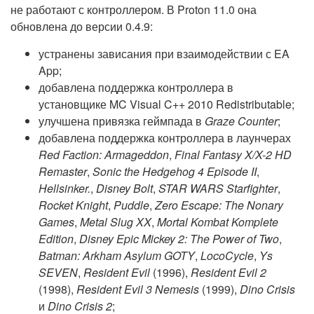
не работают с контроллером. В Proton 11.0 она
обновлена до версии 0.4.9:
устранены зависания при взаимодействии с EA
App;
добавлена поддержка контроллера в
установщике MC Visual C++ 2010 Redistributable;
улучшена привязка геймпада в
Graze Counter
;
добавлена поддержка контроллера в лаунчерах
Red Faction: Armageddon
,
Final Fantasy X/X-2 HD
Remaster
,
Sonic the Hedgehog 4 Episode II
,
Hellsinker.
,
Disney Bolt
,
STAR WARS Starfighter
,
Rocket Knight
,
Puddle
,
Zero Escape: The Nonary
Games
,
Metal Slug XX
,
Mortal Kombat Komplete
Edition
,
Disney Epic Mickey 2: The Power of Two
,
Batman: Arkham Asylum GOTY
,
LocoCycle
,
Ys
SEVEN
,
Resident Evil
(1996),
Resident Evil 2
(1998),
Resident Evil 3 Nemesis
(1999),
Dino Crisis
и
Dino Crisis 2
;