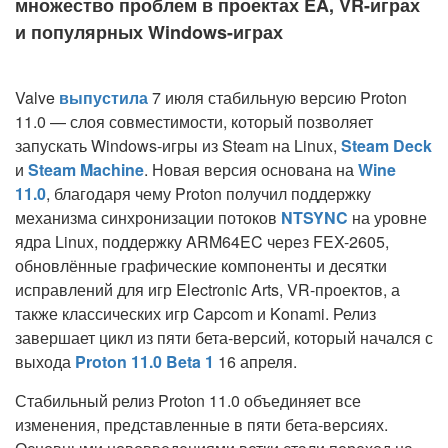
множество проблем в проектах EA, VR-играх
и популярных Windows-играх
Valve
выпустила
7 июля
стабильную версию Proton
11.0 — слоя совместимости, который позволяет
запускать Windows-игры из Steam на Linux,
Steam Deck
и
Steam Machine
. Новая версия основана на
Wine
11.0
, благодаря чему Proton получил поддержку
механизма синхронизации потоков
NTSYNC
на уровне
ядра Linux, поддержку ARM64EC через FEX-2605,
обновлённые графические компоненты и десятки
исправлений для игр Electronic Arts, VR-проектов, а
также классических игр Capcom и Konami. Релиз
завершает цикл из пяти бета-версий, который начался с
выхода
Proton 11.0 Beta 1
16 апреля.
Стабильный релиз Proton 11.0 объединяет все
изменения, представленные в пяти бета-версиях.