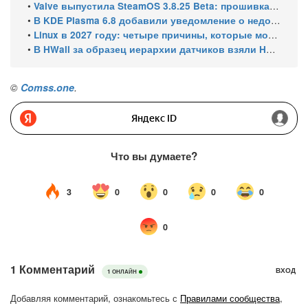
•
Valve выпустила SteamOS 3.8.25 Beta: прошивка 108 для Steam Machine, поддержка Steam Frame Wireless Adapter и новых портативных консолей
•
В KDE Plasma 6.8 добавили уведомление о недоступном принтере
•
Linux в 2027 году: четыре причины, которые могут ускорить рост его доли
•
В HWall за образец иерархии датчиков взяли HWiNFO64 из Windows
©
Comss.one
.