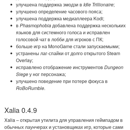
улучшена поддержка эмодзи в
Idle Trillionaire
;
улучшено определение часового пояса;
улучшена поддержка медиаплеера Kodi;
в
Phasmophobia
добавлена поддержка нескольких
языков для системного голоса и исправлен
голосовой чат в лобби для игроков с ПК;
больше игр на MonoGame стали запускаемыми;
устранены лаг-спайки от долго открытого Steam
Overlay;
исправлено отображение инструментов
Dungeon
Siege
у ног персонажа;
улучшено поведение при потере фокуса в
RoBoRumble
.
Xalia 0.4.9
Xalia – открытая утилита для управления геймпадом в
обычных лаунчерах и установщиках игр, которые сами