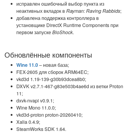
исправлен ошибочный выбор пункта из
неактивных вкладок в
Rayman: Raving Rabbids
;
добавлена поддержка контроллера в
установщике DirectX Runtime Components при
первом запуске
BioShock
.
Обновлённые компоненты
Wine 11.0
– новая база;
FEX-2605 для сборок ARM64EC;
vkd3d 1.19-139-g30b93dcea8b0;
DXVK v2.7.1-467-g83e503b4ae6d из ветки Proton
11;
dxvk-nvapi v0.9.1;
Wine Mono 11.0.0;
vkd3d-proton proton-20260410;
Xalia 0.4.9;
SteamWorks SDK 1.64.