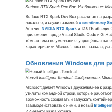
Surface RTX Spark Dev Box. Изображение: Micr
Surface RTX Spark Dev Box рассчитан на раз
локально, и служит заменой
отменённому Sn
Arm-чип
NVIDIA RTX Spark
и 128 ГБ объедин
приложения вроде Visual Studio Code и GitHub
тёмная тема по умолчанию, упрощённая панел
характеристики Microsoft пока не назвала, ус
Обновления Windows для р
Новый Intelligent Terminal. Изображение: Micro
Microsoft делает Windows дружелюбнее к раз
утилиты командной строки, которые работают
возможность создавать и запускать контейнер
взаимодействовать с ними, и новый
Intelligen
ИИ-агенту разработчика.