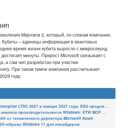
чип
поколения Majorana 2, который, по словам компании,
ти. Кубиты – единицы информации в квантовых
реднее время жизни кубита выросло с микросекунд
 достигает минуты. Прирост Microsoft связывает с
, а сам чип разработан при участии
overy. При таком темпе компания рассчитывает
2029 году.
2021 в январе 2027 года. ESU продлят обновления до января 2030 года
ализа производительности Windows: ETW MCP и WPA MCP
nt от технического директора Microsoft Azure
SO-образы Windows 11 для инсайдеров