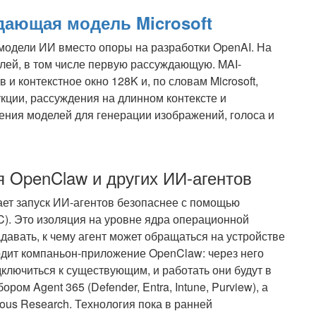
дающая модель Microsoft
 модели ИИ вместо опоры на разработки OpenAI. На
лей, в том числе первую рассуждающую. MAI-
 и контекстное окно 128K и, по словам Microsoft,
ции, рассуждения на длинном контексте и
ения моделей для генерации изображений, голоса и
 OpenClaw и других ИИ-агентов
ает запуск ИИ-агентов безопаснее с помощью
XC). Это изоляция на уровне ядра операционной
давать, к чему агент может обращаться на устройстве
ходит компаньон-приложение OpenClaw: через него
ключиться к существующим, и работать они будут в
ом Agent 365 (Defender, Entra, Intune, Purview), а
ous Research. Технология пока в ранней