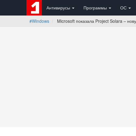
Антивирусы
Программы
ОС
#Windows
Microsoft показала Project Solara – но