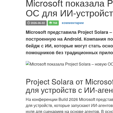
Microsoft показала P
ОС для ИИ-устройств
комментарии
2026-06-02
768
Microsoft представила Project Solara
построенную на Android. Компания п
бейдж с ИИ, которые могут стать ос
помощников без традиционных прил
Project Solara от Micros
для устройств с ИИ-аге
На конференции Build 2026 Microsoft предст
для устройств, которые запускают ИИ-агенто
нуля для сценариев на основе агентов. В осно