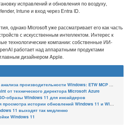
тановку исправлений и обновления по воздуху,
ender, Intune и вход через Entra ID.
ия, однако Microsoft уже рассматривает его как часть
стройств с искусственным интеллектом. Интерес к
ные технологические компании: собственные ИИ-
OpenAI работает над аппаратными продуктами
 главным дизайнером Apple.
ализа производительности Windows: ETW MCP и WPA MCP
nt от технического директора Microsoft Azure
SO-образы Windows 11 для инсайдеров
 истории обновлений Windows 11 и Windows 10 получил улучшения
ndows 11 выходят так медленно
ойки Windows 11