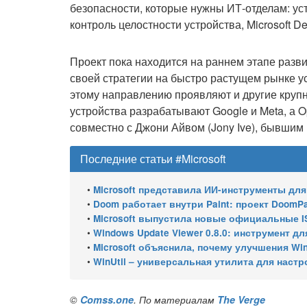
безопасности, которые нужны ИТ-отделам: ус
контроль целостности устройства, Microsoft Def
Проект пока находится на раннем этапе развит
своей стратегии на быстро растущем рынке у
этому направлению проявляют и другие круп
устройства разрабатывают Google и Meta, а 
совместно с Джони Айвом (Jony Ive), бывшим
Последние статьи #Microsoft
•
Microsoft представила ИИ-инструменты для ан
•
Doom работает внутри Paint: проект DoomPai
•
Microsoft выпустила новые официальные I
•
Windows Update Viewer 0.8.0: инструмент для просмотра
•
Microsoft объяснила, почему улучшения Wi
•
WinUtil – универсальная утилита для настр
©
Comss.one
. По материалам
The Verge