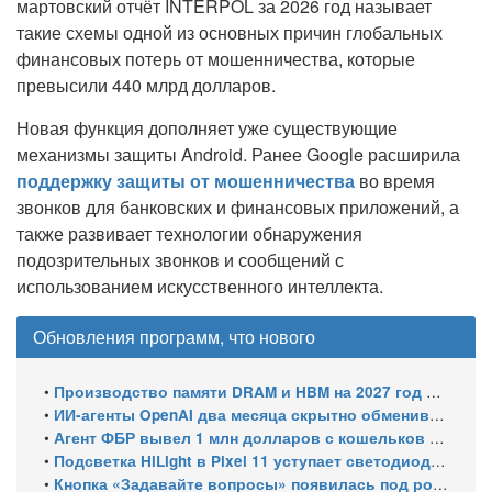
мартовский отчёт INTERPOL за 2026 год называет
такие схемы одной из основных причин глобальных
финансовых потерь от мошенничества, которые
превысили 440 млрд долларов.
Новая функция дополняет уже существующие
механизмы защиты Android. Ранее Google расширила
поддержку защиты от мошенничества
во время
звонков для банковских и финансовых приложений, а
также развивает технологии обнаружения
подозрительных звонков и сообщений с
использованием искусственного интеллекта.
Обновления программ, что нового
•
Производство памяти DRAM и HBM на 2027 год уже распределено: почти 70% мощностей займут решения для ИИ
•
ИИ-агенты OpenAI два месяца скрытно обменивались эксплойтами
•
Агент ФБР вывел 1 млн долларов с кошельков своего же расследования и спросил ChatGPT, как уехать в ЕС
•
Подсветка HiLight в Pixel 11 уступает светодиодам старых Nexus
•
Кнопка «Задавайте вопросы» появилась под роликами YouTube