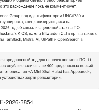
ующих и оценка GitHub в 3800 репозиториев
о это расхождение пока не комментирует.
igence Group под идентификатором UNC6780 и
 группировка, специализирующаяся на
026 год её связали с цепочкой атак на ПО:
eckmarx KICS, пакета Bitwarden CLI в npm, а также с
 TanStack, Mistral AI, UiPath и OpenSearch в
я вредоносный код для цепочек поставок ПО.
11
часов опубликовали свыше 400 вредоносных версий
т от описания «A Mini Shai-Hulud has Appeared»,
 устройствах жертв репозитории.
E-2026-3854