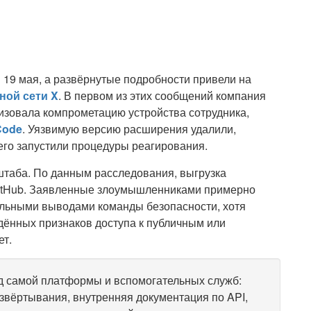
и
19 мая
, а развёрнутые подробности привели на
ной сети X
. В первом из этих сообщений компания
лизовала компрометацию устройства сотрудника,
Code
. Уязвимую версию расширения удалили,
его запустили процедуры реагирования.
таба. По данным расследования, выгрузка
GitHub. Заявленные злоумышленниками примерно
ельными выводами команды безопасности, хотя
ённых признаков доступа к публичным или
ет.
 самой платформы и вспомогательных служб:
звёртывания, внутренняя документация по API,