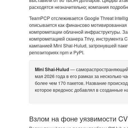
выставили от 50 тысяч долларов. Цифры атак
расходятся незначительно; компания подробн
TeamPCP отслеживается Google Threat Intell
описывается как финансово мотивированная
компрометации облачной инфраструктуры. За 2
компрометацией сканера Trivy, инструмента Ch
кампанией Mini Shai-Hulud, затронувшей пакеты
репозиториях npm и PyPI.
Mini Shai-Hulud
— самораспространяющийс
мая
2026 года в его рамках за несколько 
более чем 170 пакетов. Название происходи
которое вредонос добавлял в созданные на
Взлом на фоне уязвимости CV