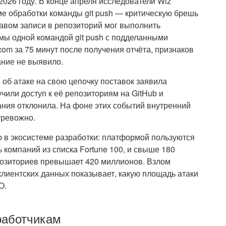
2026 году. В конце апреля исследователи Wiz
ме обработки команды git push — критическую брешь
равом записи в репозиторий мог выполнить
ы одной командой git push с подделанными
com за 75 минут после получения отчёта, признаков
ание не выявило.
 об атаке на свою цепочку поставок заявила
чили доступ к её репозиториям на GitHub и
ния отклонила. На фоне этих событий внутренний
тревожно.
 в экосистеме разработки: платформой пользуются
 компаний из списка Fortune 100, и свыше 180
позиториев превышает 420 миллионов. Взлом
клиентских данных показывает, какую площадь атаки
О.
работчикам