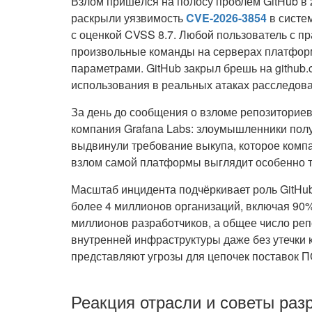
Взлом пришёлся на полосу проблем GitHub в 
раскрыли уязвимость
CVE-2026-3854
в систе
с оценкой CVSS 8.7. Любой пользователь с п
произвольные команды на серверах платформ
параметрами. GitHub закрыл брешь на github.
использования в реальных атаках расследов
За день до сообщения о взломе репозиториев
компания Grafana Labs: злоумышленники полу
выдвинули требование выкупа, которое компа
взлом самой платформы выглядит особенно 
Масштаб инцидента подчёркивает роль GitHub
более 4 миллионов организаций, включая 90%
миллионов разработчиков, а общее число ре
внутренней инфраструктуры даже без утечки 
представляют угрозы для цепочек поставок П
Реакция отрасли и советы раз