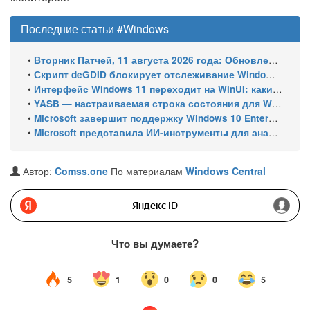
Последние статьи #Windows
•
Вторник Патчей, 11 августа 2026 года: Обновления безопасности для Windows 11 (включая KB5121003), ESU-обновления для Windows 10
•
Скрипт deGDID блокирует отслеживание Windows по глобальному идентификатору устройства
•
Интерфейс Windows 11 переходит на WinUI: какие системные элементы обновит Microsoft
•
YASB — настраиваемая строка состояния для Windows с виджетами и поддержкой нескольких мониторов
•
Microsoft завершит поддержку Windows 10 Enterprise LTSC 2021 в январе 2027 года. ESU продлят обновления до января 2030 года
•
Microsoft представила ИИ-инструменты для анализа производительности Windows: ETW MCP и WPA MCP
Автор:
Comss.one
По материалам
Windows Central