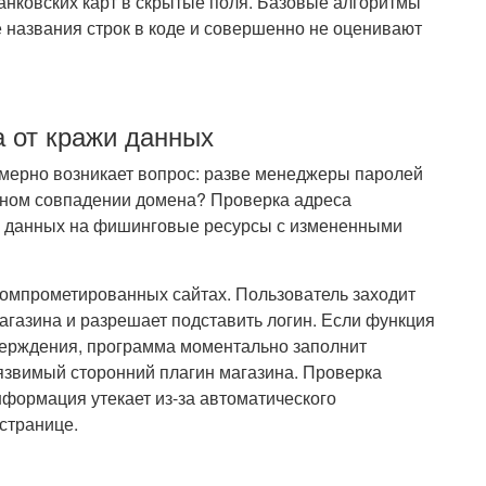
анковских карт в скрытые поля. Базовые алгоритмы
 названия строк в коде и совершенно не оценивают
 от кражи данных
мерно возникает вопрос: разве менеджеры паролей
чном совпадении домена? Проверка адреса
чу данных на фишинговые ресурсы с измененными
компрометированных сайтах. Пользователь заходит
газина и разрешает подставить логин. Если функция
верждения, программа моментально заполнит
язвимый сторонний плагин магазина. Проверка
нформация утекает из-за автоматического
странице.