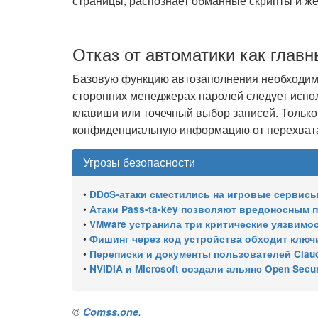
страницы, распознает обманные скрипты и же
Отказ от автоматики как глав
Базовую функцию автозаполнения необходимо
сторонних менеджерах паролей следует испол
клавиши или точечный выбор записей. Тольк
конфиденциальную информацию от перехвата
Угрозы безопасности
•
DDoS-атаки сместились на игровые сервисы 
•
Атаки Pass-ta-key позволяют вредоносным програ
•
VMware устранила три критические уязвимости, позволяю
•
Фишинг через код устройства обходит ключи
•
Переписки и документы пользователей Claud
•
NVIDIA и Microsoft создали альянс Open Secure AI Alliance для 
©
Comss.one
.