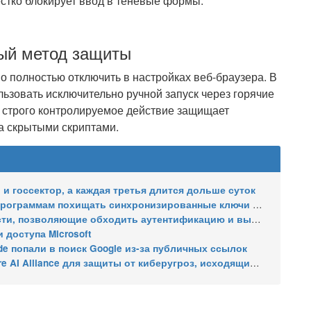
стко блокирует ввод в теневые формы.
ный метод защиты
 полностью отключить в настройках веб-браузера. В
ьзовать исключительно ручной запуск через горячие
о строго контролируемое действие защищает
 скрытыми скриптами.
и госсектор, а каждая третья длится дольше суток
ммам похищать синхронизированные ключи доступа Google
щие обходить аутентификацию и выходить из виртуальной машины
 доступа Microsoft
e попали в поиск Google из-за публичных ссылок
защиты от киберугроз, исходящих от ИИ – без OpenAI, Google и Anthropic