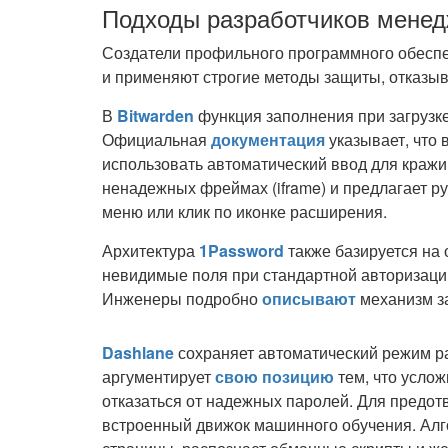
Подходы разработчиков менед
Создатели профильного программного обеспече
и применяют строгие методы защиты, отказыв
В
Bitwarden
функция заполнения при загрузк
Официальная
документация
указывает, что
использовать автоматический ввод для кражи
ненадежных фреймах (iframe) и предлагает ру
меню или клик по иконке расширения.
Архитектура
1Password
также базируется на 
невидимые поля при стандартной авторизации 
Инженеры подробно
описывают
механизм з
Dashlane
сохраняет автоматический режим р
аргументирует
свою позицию
тем, что усло
отказаться от надежных паролей. Для предо
встроенный движок машинного обучения. Алг