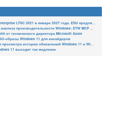
2021 в январе 2027 года. ESU продлят обновления до января 2030 года
ализа производительности Windows: ETW MCP и WPA MCP
nt от технического директора Microsoft Azure
SO-образы Windows 11 для инсайдеров
 истории обновлений Windows 11 и Windows 10 получил улучшения
ndows 11 выходят так медленно