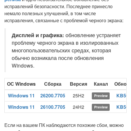
исправлений безопасности. Последнее принесло
немало полезных улучшений, в том числе
исправления, связанные с проблемой черного экрана:
Дисплей и графика:
обновление устраняет
проблему черного экрана в изолированных
многопользовательских средах, которая
обычно возникала после обновления
Windows.
ОС Windows
Сборка
Версия
Канал
Обнов
Windows 11
26200.7705
25H2
KB507
Preview
Windows 11
26100.7705
24H2
KB507
Preview
Если на вашем ПК наблюдаются похожие сбои, можно