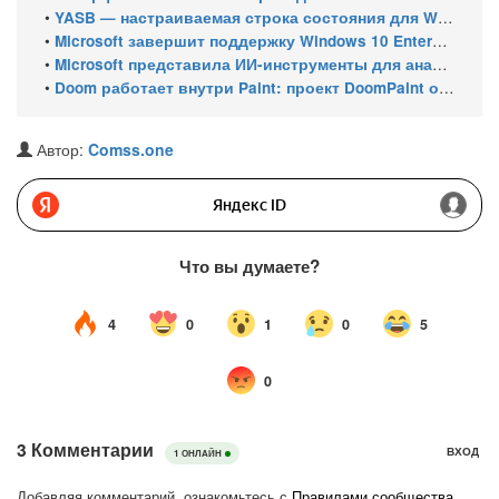
•
YASB — настраиваемая строка состояния для Windows с виджетами и поддержкой нескольких мониторов
•
Microsoft завершит поддержку Windows 10 Enterprise LTSC 2021 в январе 2027 года. ESU продлят обновления до января 2030 года
•
Microsoft представила ИИ-инструменты для анализа производительности Windows: ETW MCP и WPA MCP
•
Doom работает внутри Paint: проект DoomPaint от технического директора Microsoft Azure
Автор:
Comss.one