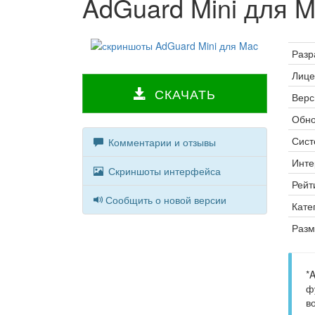
AdGuard Mini для 
Разр
Лице
СКАЧАТЬ
Верс
Обно
Сист
Комментарии и отзывы
Инте
Скриншоты интерфейса
Рейт
Сообщить о новой версии
Кате
Разм
*
ф
в