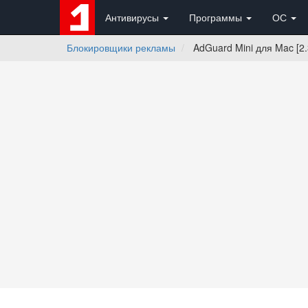
Антивирусы
Программы
ОС
Блокировщики рекламы
AdGuard Mini для Mac [2.