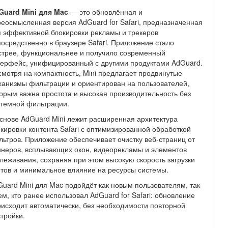
Guard Mini для Mac
— это обновлённая и
еосмысленная версия AdGuard for Safari, предназначенная
 эффективной блокировки рекламы и трекеров
осредственно в браузере Safari. Приложение стало
стрее, функциональнее и получило современный
ерфейс, унифицированный с другими продуктами AdGuard.
мотря на компактность, Mini предлагает продвинутые
анизмы фильтрации и ориентирован на пользователей,
орым важна простота и высокая производительность без
стемной фильтрации.
снове AdGuard Mini лежит расширенная архитектура
кировки контента Safari с оптимизированной обработкой
ьтров. Приложение обеспечивает очистку веб-страниц от
неров, всплывающих окон, видеорекламы и элементов
леживания, сохраняя при этом высокую скорость загрузки
тов и минимальное влияние на ресурсы системы.
uard Mini для Mac подойдёт как новым пользователям, так
ем, кто ранее использовал AdGuard for Safari: обновление
исходит автоматически, без необходимости повторной
тройки.