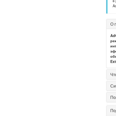
в
A
О 
Ad
ре
ин
эф
об
Ext
Чт
Си
По
По