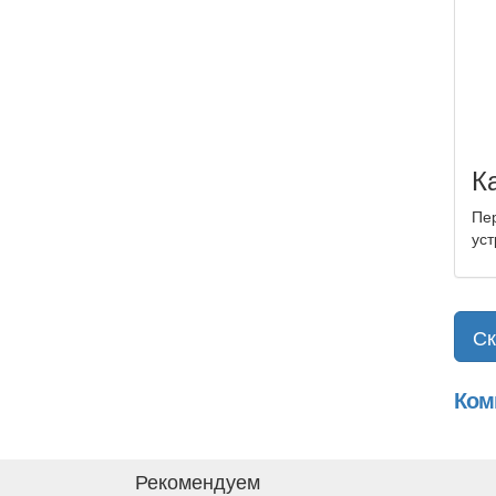
К
Пер
уст
Ск
Ком
Рекомендуем