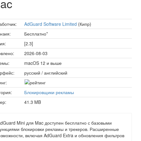
Mac
аботчик:
AdGuard Software Limited
(Кипр)
нзия:
Бесплатно*
ия:
[2.3]
влено:
2026-08-03
емы:
macOS 12 и выше
рфейс:
русский / английский
инг:
гория:
Блокировщики рекламы
ер:
41.3 MB
AdGuard Mini для Mac доступен бесплатно с базовыми
ункциями блокировки рекламы и трекеров. Расширенные
озможности, включая AdGuard Extra и обновления фильтров