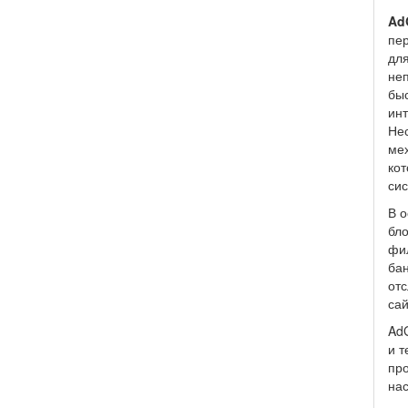
Ad
пер
для
неп
бы
инт
Нес
мех
кот
си
В о
бло
фил
бан
отс
сай
AdG
и т
про
нас