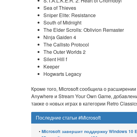
S.T.A.L.K.E.R. 2: Heart of Chornobyl
Sea of Thieves
Sniper Elite: Resistance
South of Midnight
The Elder Scrolls: Oblivion Remaster
Ninja Gaiden 4
The Callisto Protocol
The Outer Worlds 2
Silent Hill f
Keeper
Hogwarts Legacy
Кроме того, Microsoft сообщила о расширении
Anywhere и Stream Your Own Game, добавлен
также о новых играх в категории Retro Classic
Последние статьи #Microsoft
•
Microsoft завершит поддержку Windows 10 Enterprise LTSC 