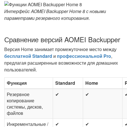
Интерфейс AOMEI Backupper Home 8 с новыми
параметрами резервного копирования.
Сравнение версий AOMEI Backupper
Версия Home занимает промежуточное место между
бесплатной Standard
и
профессиональной Pro
,
предлагая расширенные возможности для домашних
пользователей.
Функция
Standard
Home
P
Резервное
✔
✔
копирование
системы, дисков,
файлов
Инкрементальные /
✔
✔