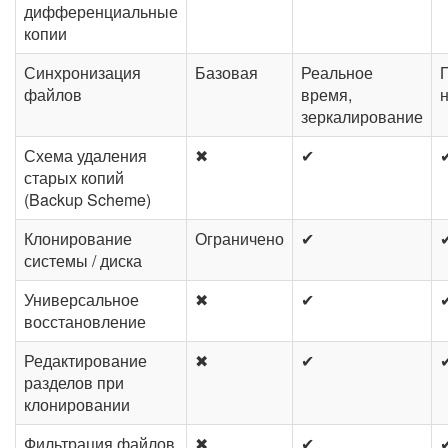
дифференциальные
копии
Синхронизация
Базовая
Реальное
файлов
время,
зеркалирование
Схема удаления
✖
✔
старых копий
(Backup Scheme)
Клонирование
Ограничено
✔
системы / диска
Универсальное
✖
✔
восстановление
Редактирование
✖
✔
разделов при
клонировании
Фильтрация файлов
✖
✔