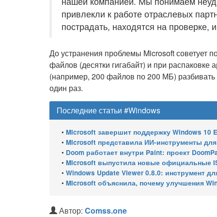
нашей компанией. Мы понимаем неудо
привлекли к работе отраслевых парт
пострадать, находятся на проверке, 
До устранения проблемы Microsoft советует 
файлов (десятки гигабайт) и при распаковке
(например, 200 файлов по 200 МБ) разбивать
один раз.
Последние статьи #Windows
•
Microsoft завершит поддержку Windows 10 Enterprise LTSC 
•
Microsoft представила ИИ-инструменты для ан
•
Doom работает внутри Paint: проект DoomPai
•
Microsoft выпустила новые официальные I
•
Windows Update Viewer 0.8.0: инструмент для просмотра
•
Microsoft объяснила, почему улучшения Wi
Автор:
Comss.one