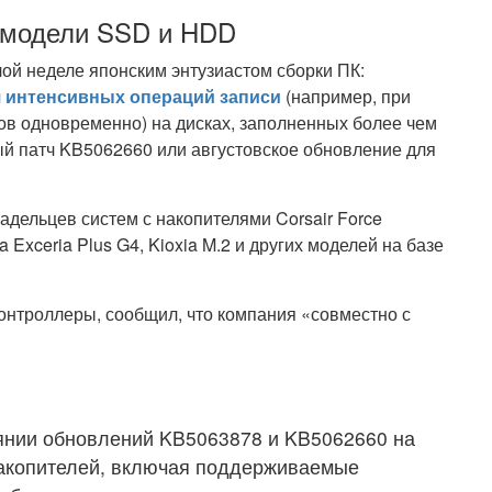
 модели SSD и HDD
й неделе японским энтузиастом сборки ПК:
я интенсивных операций записи
(например, при
в одновременно) на дисках, заполненных более чем
ый патч KB5062660 или августовское обновление для
дельцев систем с накопителями Corsair Force
 Exceria Plus G4, Kioxia M.2 и других моделей на базе
нтроллеры, сообщил, что компания «совместно с
иянии обновлений KB5063878 и KB5062660 на
накопителей, включая поддерживаемые