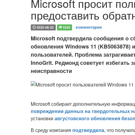
Microsoft просит по
предоставить обрат
комментарии
2025-08-22
5335
Microsoft подтвердила сообщения о с
обновления Windows 11 (KB5063878) и
пользователей. Проблема затрагивает
InnoGrit. Редмонд советует избегать
неисправности
Microsoft собирает дополнительную информа
повреждении данных на твердотельных нак
установки
августовского обновления безоп
В среду компания
подтвердила
, что получи