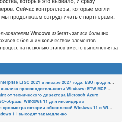
бства, которые это вызвало, и сразу
неров. Сейчас контроллеры, которые могли
и мы продолжаем сотрудничать с партнерами.
пользователям Windows избегать записи больших
 архивов с большим количеством элементов
 процесс на несколько этапов вместо выполнения за
2021 в январе 2027 года. ESU продлят обновления до января 2030 года
ализа производительности Windows: ETW MCP и WPA MCP
nt от технического директора Microsoft Azure
SO-образы Windows 11 для инсайдеров
 истории обновлений Windows 11 и Windows 10 получил улучшения
ndows 11 выходят так медленно