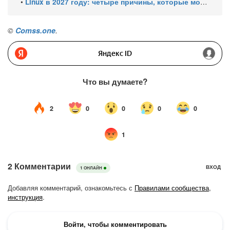
•
Linux в 2027 году: четыре причины, которые могут ускорить рост его доли
©
Comss.one
.