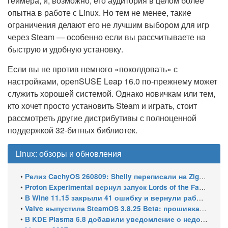
геймера, и, возможно, его аудитория в целом более
опытна в работе с Linux. Но тем не менее, такие
ограничения делают его не лучшим выбором для игр
через Steam — особенно если вы рассчитываете на
быструю и удобную установку.
Если вы не против немного «поколдовать» с
настройками, openSUSE Leap 16.0 по-прежнему может
служить хорошей системой. Однако новичкам или тем,
кто хочет просто установить Steam и играть, стоит
рассмотреть другие дистрибутивы с полноценной
поддержкой 32-битных библиотек.
Linux: обзоры и обновления
•
Релиз CachyOS 260809: Shelly переписали на Zig, добавили профили серверной редакции
•
Proton Experimental вернул запуск Lords of the Fallen и исправил HDR в Far Cry 5 на Linux
•
В Wine 11.15 закрыли 41 ошибку и вернули работу winecfg
•
Valve выпустила SteamOS 3.8.25 Beta: прошивка 108 для Steam Machine, поддержка Steam Frame Wireless Adapter и новых портативных консолей
•
В KDE Plasma 6.8 добавили уведомление о недоступном принтере