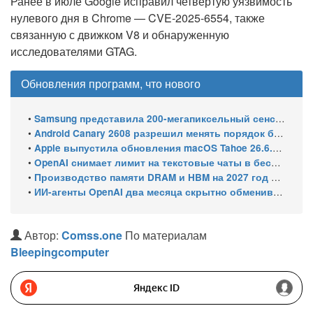
Ранее в июле Google исправил четвертую уязвимость
нулевого дня в Chrome — CVE-2025-6554, также
связанную с движком V8 и обнаруженную
исследователями GTAG.
Обновления программ, что нового
•
Samsung представила 200-мегапиксельный сенсор ISOCELL HPC с DeepPix
•
Android Canary 2608 разрешил менять порядок блоков шторки
•
Apple выпустила обновления macOS Tahoe 26.6.1, Sequoia 15.7.9 и Sonoma 14.8.9 для устранения уязвимости общего доступа к экрану
•
OpenAI снимает лимит на текстовые чаты в бесплатном ChatGPT
•
Производство памяти DRAM и HBM на 2027 год уже распределено: почти 70% мощностей займут решения для ИИ
•
ИИ-агенты OpenAI два месяца скрытно обменивались эксплойтами
Автор:
Comss.one
По материалам
Bleepingcomputer