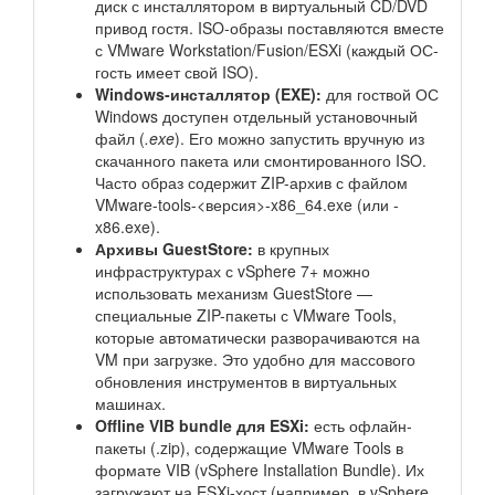
диск с инсталлятором в виртуальный CD/DVD
привод гостя. ISO-образы поставляются вместе
с VMware Workstation/Fusion/ESXi (каждый ОС-
гость имеет свой ISO).
Windows-инсталлятор (EXE):
для гоствой ОС
Windows доступен отдельный установочный
файл (
.exe
). Его можно запустить вручную из
скачанного пакета или смонтированного ISO.
Часто образ содержит ZIP-архив с файлом
VMware-tools-<версия>-x86_64.exe (или -
x86.exe).
Архивы GuestStore:
в крупных
инфраструктурах с vSphere 7+ можно
использовать механизм GuestStore —
специальные ZIP-пакеты с VMware Tools,
которые автоматически разворачиваются на
VM при загрузке. Это удобно для массового
обновления инструментов в виртуальных
машинах.
Offline VIB bundle для ESXi:
есть офлайн-
пакеты (.zip), содержащие VMware Tools в
формате VIB (vSphere Installation Bundle). Их
загружают на ESXi-хост (например, в vSphere