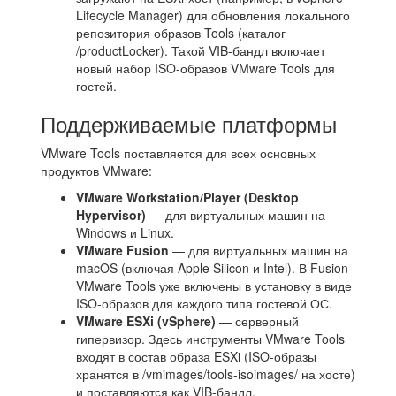
Lifecycle Manager) для обновления локального
репозитория образов Tools (каталог
/productLocker). Такой VIB-бандл включает
новый набор ISO-образов VMware Tools для
гостей.
Поддерживаемые платформы
VMware Tools поставляется для всех основных
продуктов VMware:
VMware Workstation/Player (Desktop
Hypervisor)
— для виртуальных машин на
Windows и Linux.
VMware Fusion
— для виртуальных машин на
macOS (включая Apple Silicon и Intel). В Fusion
VMware Tools уже включены в установку в виде
ISO-образов для каждого типа гостевой ОС.
VMware ESXi (vSphere)
— серверный
гипервизор. Здесь инструменты VMware Tools
входят в состав образа ESXi (ISO-образы
хранятся в /vmimages/tools-isoimages/ на хосте)
и поставляются как VIB-бандл.