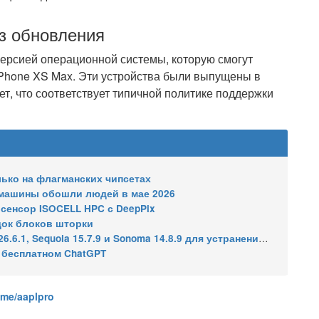
ез обновления
 версией операционной системы, которую смогут
iPhone XS Max. Эти устройства были выпущены в
ет, что соответствует типичной политике поддержки
олько на флагманских чипсетах
: машины обошли людей в мае 2026
сенсор ISOCELL HPC с DeepPix
док блоков шторки
7.9 и Sonoma 14.8.9 для устранения уязвимости общего доступа к экрану
в бесплатном ChatGPT
.me/aaplpro