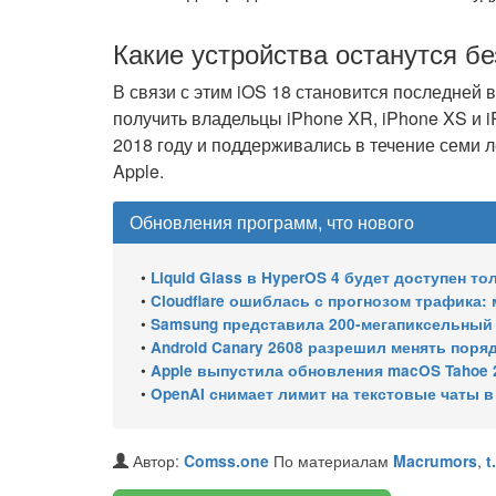
Какие устройства останутся б
В связи с этим iOS 18 становится последней
получить владельцы iPhone XR, iPhone XS и 
2018 году и поддерживались в течение семи л
Apple.
Обновления программ, что нового
•
Liquid Glass в HyperOS 4 будет доступен т
•
Cloudflare ошиблась с прогнозом трафика
•
Samsung представила 200-мегапиксельный 
•
Android Canary 2608 разрешил менять поря
•
Apple выпустила обновления macOS Tahoe 26.6.1, Sequoia 15.
•
OpenAI снимает лимит на текстовые чаты 
Автор:
Comss.one
По материалам
Macrumors
,
t