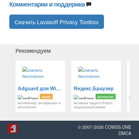
Комментарии и поддержка
Скачать Lavasoft Privacy Toolbox
Рекомендуем
Adguard для Windows
Яндекс.Браузер
Sti
АКЦИЯ
БЕСПЛАТНО
Антибаннер, антифишинг и
Активная защита Protect,
Наде
антитрекинг
защищенный режим
парол
© 2007-
2026
COMSS.ONE
DMCA