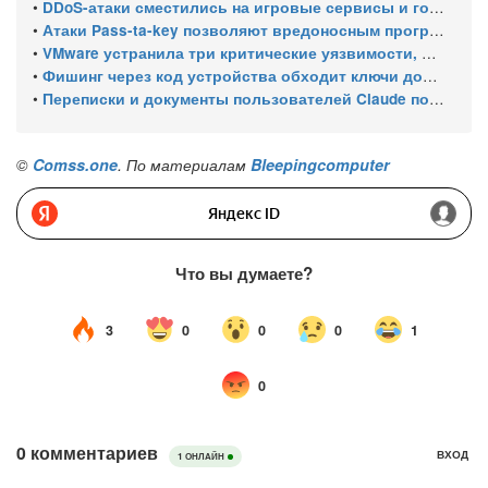
•
DDoS-атаки сместились на игровые сервисы и госсектор, а каждая третья длится дольше суток
•
Атаки Pass-ta-key позволяют вредоносным программам похищать синхронизированные ключи доступа Google
•
VMware устранила три критические уязвимости, позволяющие обходить аутентификацию и выходить из виртуальной машины
•
Фишинг через код устройства обходит ключи доступа Microsoft
•
Переписки и документы пользователей Claude попали в поиск Google из-за публичных ссылок
©
Comss.one
. По материалам
Bleepingcomputer