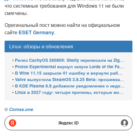
что системные требования для Windows 11 не были
смягчены.
Оригинальный пост можно найти на официальном
сайте
ESET Germany
.
Linux: обзоры и обновления
•
Релиз CachyOS 260809: Shelly переписали на Zig, добавили профили серверной редакции
•
Proton Experimental вернул запуск Lords of the Fallen и исправил HDR в Far Cry 5 на Linux
•
В Wine 11.15 закрыли 41 ошибку и вернули работу winecfg
•
Valve выпустила SteamOS 3.8.25 Beta: прошивка 108 для Steam Machine, поддержка Steam Frame Wireless Adapter и новых портативных консолей
•
В KDE Plasma 6.8 добавили уведомление о недоступном принтере
•
Linux в 2027 году: четыре причины, которые могут ускорить рост его доли
©
Comss.one
.