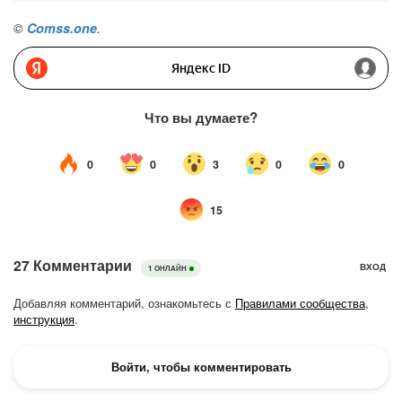
©
Comss.one
.