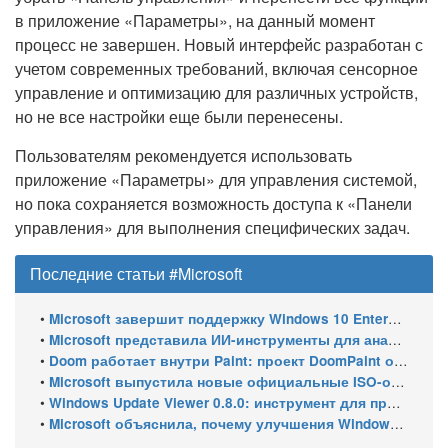
в приложение «Параметры», на данный момент
процесс не завершен. Новый интерфейс разработан с
учетом современных требований, включая сенсорное
управление и оптимизацию для различных устройств,
но не все настройки еще были перенесены.
Пользователям рекомендуется использовать
приложение «Параметры» для управления системой,
но пока сохраняется возможность доступа к «Панели
управления» для выполнения специфических задач.
Последние статьи #Microsoft
•
Microsoft завершит поддержку Windows 10 Enterprise LTSC 2021 в январе 2027 года. ESU продлят обновления до января 2030 года
•
Microsoft представила ИИ-инструменты для анализа производительности Windows: ETW MCP и WPA MCP
•
Doom работает внутри Paint: проект DoomPaint от технического директора Microsoft Azure
•
Microsoft выпустила новые официальные ISO-образы Windows 11 для инсайдеров
•
Windows Update Viewer 0.8.0: инструмент для просмотра истории обновлений Windows 11 и Windows 10 получил улучшения
•
Microsoft объяснила, почему улучшения Windows 11 выходят так медленно