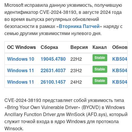
Microsoft исправила данную уязвимость, получившую
идентификатор CVE-2024-38193, в августе 2024 года
во время выпуска регулярных обновлений
безопасности в рамках «
Вторника Патчей
» наряду с
семью другими уязвимостями нулевого дня.
ОС Windows
Сборка
Версия
Канал
Обновл
Stable
Windows 10
19045.4780
22H2
KB5041
Stable
Windows 11
22631.4037
23H2
KB5041
Stable
Windows 11
26100.1457
24H2
KB5041
CVE-2024-38193 представляет собой уязвимость типа
«Bring Your Own Vulnerable Driver» (BYOVD) в Windows
Ancillary Function Driver для WinSock (AFD.sys), который
служит точкой входа в ядро Windows для протокола
Winsock.