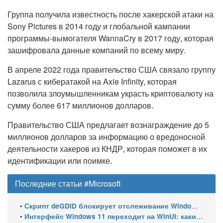
Группа получила известность после хакерской атаки на
Sony Pictures в 2014 году и глобальной кампании
программы-вымогателя WannaCry в 2017 году, которая
зашифровала данные компаний по всему миру.
В апреле 2022 года правительство США связало группу
Lazarus с кибератакой на Axie Infinity, которая
позволила злоумышленникам украсть криптовалюту на
сумму более 617 миллионов долларов.
Правительство США предлагает вознаграждение до 5
миллионов долларов за информацию о вредоносной
деятельности хакеров из КНДР, которая поможет в их
идентификации или поимке.
Последние статьи #Microsoft
•
Скрипт deGDID блокирует отслеживание Windows по глобальному идентификатору устройства
•
Интерфейс Windows 11 переходит на WinUI: какие системные элементы обновит Microsoft