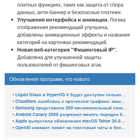
платных функциях, таких как защита от сбора
данных, анти-баннер и безопасные платежи.
Улучшения интерфейса и анимации.
Логика
отображения рекомендаций улучшена,
добавлены анимационные эффекты и названия
категорий на карточках рекомендаций.
Новая веб-категория "Фишинговый IP".
Добавлена для улучшенной защиты
пользователей от фишинговых атак.
Обновления программ, что нового
•
Liquid Glass в HyperOS 4 будет доступен только на флагманских чипсетах
•
Cloudflare ошиблась с прогнозом трафика: машины обошли людей в мае 2026
•
Samsung представила 200-мегапиксельный сенсор ISOCELL HPC с DeepPix
•
Android Canary 2608 разрешил менять порядок блоков шторки
•
Apple выпустила обновления macOS Tahoe 26.6.1, Sequoia 15.7.9 и Sonoma 14.8.9 для устранения уязвимости общего доступа к экрану
•
OpenAI снимает лимит на текстовые чаты в бесплатном ChatGPT