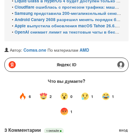
•
Liquid Glass в HyperOS 4 будет доступен только на флагманских чипсетах
•
Cloudflare ошиблась с прогнозом трафика: машины обошли людей в мае 2026
•
Samsung представила 200-мегапиксельный сенсор ISOCELL HPC с DeepPix
•
Android Canary 2608 разрешил менять порядок блоков шторки
•
Apple выпустила обновления macOS Tahoe 26.6.1, Sequoia 15.7.9 и Sonoma 14.8.9 для устранения уязвимости общего доступа к экрану
•
OpenAI снимает лимит на текстовые чаты в бесплатном ChatGPT
Автор:
Comss.one
По материалам
AMD