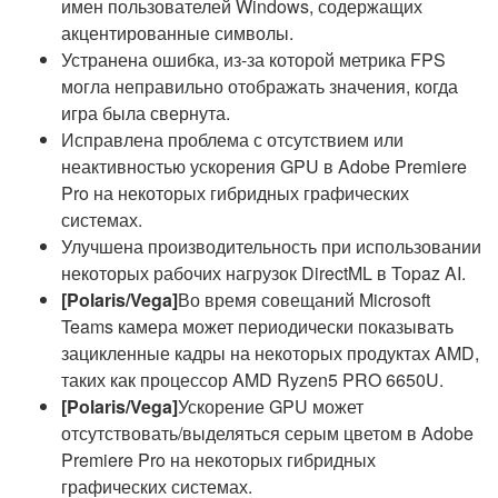
имен пользователей Windows, содержащих
акцентированные символы.
Устранена ошибка, из-за которой метрика FPS
могла неправильно отображать значения, когда
игра была свернута.
Исправлена проблема с отсутствием или
неактивностью ускорения GPU в Adobe Premiere
Pro на некоторых гибридных графических
системах.
Улучшена производительность при использовании
некоторых рабочих нагрузок DirectML в Topaz AI.
[Polaris/Vega]
Во время совещаний Microsoft
Teams камера может периодически показывать
зацикленные кадры на некоторых продуктах AMD,
таких как процессор AMD Ryzen5 PRO 6650U.
[Polaris/Vega]
Ускорение GPU может
отсутствовать/выделяться серым цветом в Adobe
Premiere Pro на некоторых гибридных
графических системах.