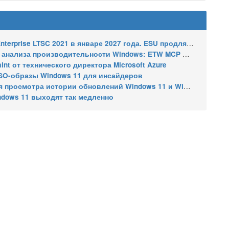
2021 в январе 2027 года. ESU продлят обновления до января 2030 года
ализа производительности Windows: ETW MCP и WPA MCP
nt от технического директора Microsoft Azure
SO-образы Windows 11 для инсайдеров
 истории обновлений Windows 11 и Windows 10 получил улучшения
ndows 11 выходят так медленно