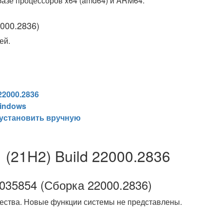
 базе процессоров x64 (amd64) и ARM64.
000.2836)
ей.
22000.2836
indows
 установить вручную
 (21H2) Build 22000.2836
035854 (Сборка 22000.2836)
ества. Новые функции системы не представлены.