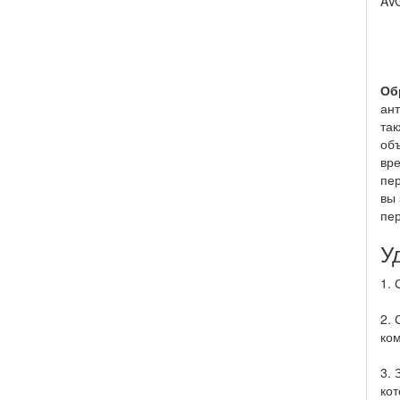
AVG
Об
ант
так
объ
вр
пер
вы 
пер
У
1. 
2. 
ком
3. 
кот