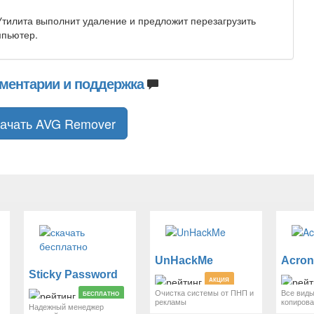
Утилита выполнит удаление и предложит перезагрузить
мпьютер.
ментарии и поддержка
ачать AVG Remover
UnHackMe
Sticky Password
АКЦИЯ
Очистка системы от ПНП и
Все виды
БЕСПЛАТНО
рекламы
копиров
Надежный менеджер