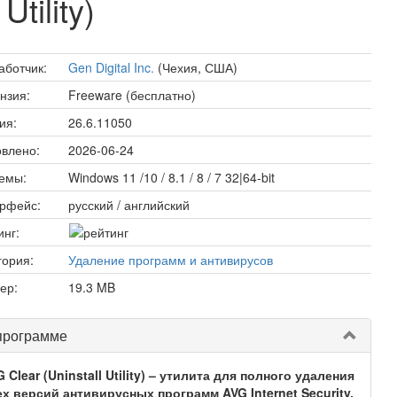
Utility)
аботчик:
Gen Digital Inc.
(Чехия, США)
нзия:
Freeware (бесплатно)
ия:
26.6.11050
влено:
2026-06-24
емы:
Windows 11 /10 / 8.1 / 8 / 7 32|64-bit
рфейс:
русский / английский
инг:
гория:
Удаление программ и антивирусов
ер:
19.3 MB
программе
 Clear (Uninstall Utility) – утилита для полного удаления
ех версий антивирусных программ AVG Internet Security,