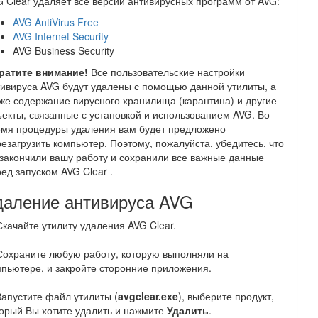
 Clear удаляет все версии антивирусных программ от AVG:
AVG AntiVirus Free
AVG Internet Security
AVG Business Security
ратите внимание!
Все пользовательские настройки
ивируса AVG будут удалены с помощью данной утилиты, а
же содержание вирусного хранилища (карантина) и другие
екты, связанные с установкой и использованием AVG. Во
емя процедуры удаления вам будет предложено
езагрузить компьютер. Поэтому, пожалуйста, убедитесь, что
закончили вашу работу и сохранили все важные данные
ед запуском AVG Clear .
даление антивируса AVG
Скачайте утилиту удаления AVG Clear.
Сохраните любую работу, которую выполняли на
пьютере, и закройте сторонние приложения.
Запустите файл утилиты (
avgclear.exe
), выберите продукт,
орый Вы хотите удалить и нажмите
Удалить
.