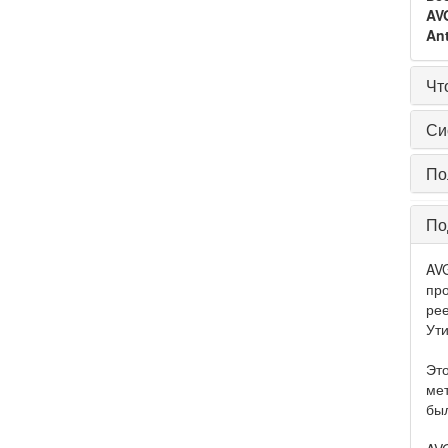
AV
Ant
Чт
Си
По
По
AVG
про
рее
Ути
Это
мет
бы