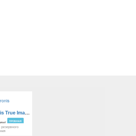
Acronis True Image
ПРОБНАЯ
 резервного
ания