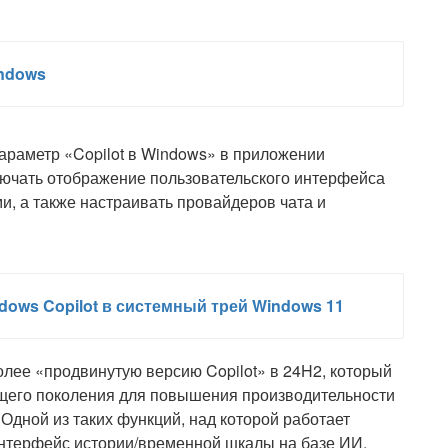
indows
араметр «Copilot в Windows» в приложении
лючать отображение пользовательского интерфейса
ми, а также настраивать провайдеров чата и
ndows Copilot в системный трей Windows 11
более «продвинутую версию Copilot» в 24H2, который
щего поколения для повышения производительности
Одной из таких функций, над которой работает
 интерфейс истории/временной шкалы на базе ИИ,