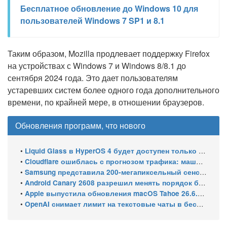
Бесплатное обновление до Windows 10 для
пользователей Windows 7 SP1 и 8.1
Таким образом, Mozilla продлевает поддержку Firefox
на устройствах с Windows 7 и Windows 8/8.1 до
сентября 2024 года. Это дает пользователям
устаревших систем более одного года дополнительного
времени, по крайней мере, в отношении браузеров.
Обновления программ, что нового
•
Liquid Glass в HyperOS 4 будет доступен только на флагманских чипсетах
•
Cloudflare ошиблась с прогнозом трафика: машины обошли людей в мае 2026
•
Samsung представила 200-мегапиксельный сенсор ISOCELL HPC с DeepPix
•
Android Canary 2608 разрешил менять порядок блоков шторки
•
Apple выпустила обновления macOS Tahoe 26.6.1, Sequoia 15.7.9 и Sonoma 14.8.9 для устранения уязвимости общего доступа к экрану
•
OpenAI снимает лимит на текстовые чаты в бесплатном ChatGPT