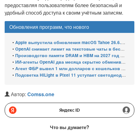
предоставляя пользователям более безопасный и
удобный способ доступа к своим учётным записям.
Обновления программ, что нового
•
Apple выпустила обновления macOS Tahoe 26.6.1, Sequoia 15.7.9 и Sonoma 14.8.9 для устранения уязвимости общего доступа к экрану
•
OpenAI снимает лимит на текстовые чаты в бесплатном ChatGPT
•
Производство памяти DRAM и HBM на 2027 год уже распределено: почти 70% мощностей займут решения для ИИ
•
ИИ-агенты OpenAI два месяца скрытно обменивались эксплойтами
•
Агент ФБР вывел 1 млн долларов с кошельков своего же расследования и спросил ChatGPT, как уехать в ЕС
•
Подсветка HiLight в Pixel 11 уступает светодиодам старых Nexus
Автор:
Comss.one