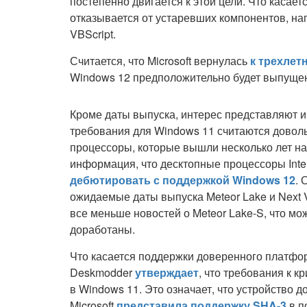
постепенно двигается к этой цели. Что касает
отказывается от устаревших компонентов, напр
VBScript.
Считается, что Microsoft вернулась
к трехлет
Windows 12 предположительно будет выпущ
Кроме даты выпуска, интерес представляют 
требования для Windows 11 считаются довол
процессоры, которые вышли несколько лет н
информация, что десктопные процессоры Intel
дебютировать с поддержкой Windows 12
. 
ожидаемые даты выпуска Meteor Lake и Next V
все меньше новостей о Meteor Lake-S, что мо
доработаны.
Что касается поддержки доверенного платфо
Deskmodder
утверждает
, что требования к к
в Windows 11. Это означает, что устройство 
Microsoft
представила поддержку SHA-3
в п