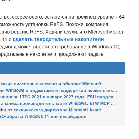
во, скорее всего, останется на прежнем уровне – 64
возможность установки ReFS. Похоже, компания
вив версию ReFS. Ходили слухи, что Microsoft может
 11 и
сделать твердотельные накопители
Редмонд может ввести это требование в Windows 12,
твердотельные накопители продолжают падать.
 какие системные элементы обновит Microsoft
indows с виджетами и поддержкой нескольких мониторов
2021 в январе 2027 года. ESU продлят обновления до января 2030 года
ализа производительности Windows: ETW MCP и WPA MCP
nt от технического директора Microsoft Azure
SO-образы Windows 11 для инсайдеров