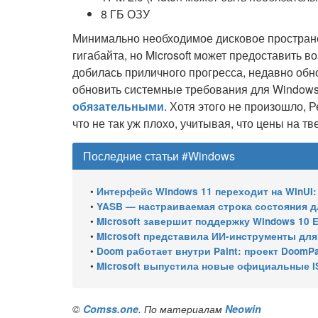
8 ГБ ОЗУ
Минимально необходимое дисковое пространст
гигабайта, но Microsoft может предоставить 
добилась приличного прогресса, недавно обно
обновить системные требования для Windows
обязательными
. Хотя этого не произошло, 
что не так уж плохо, учитывая, что цены на 
Последние статьи #Windows
•
Интерфейс Windows 11 переходит на WinUI:
•
YASB — настраиваемая строка состояния для W
•
Microsoft завершит поддержку Windows 10 Enterprise LTSC 
•
Microsoft представила ИИ-инструменты для ан
•
Doom работает внутри Paint: проект DoomPai
•
Microsoft выпустила новые официальные I
©
Comss.one
. По материалам
Neowin