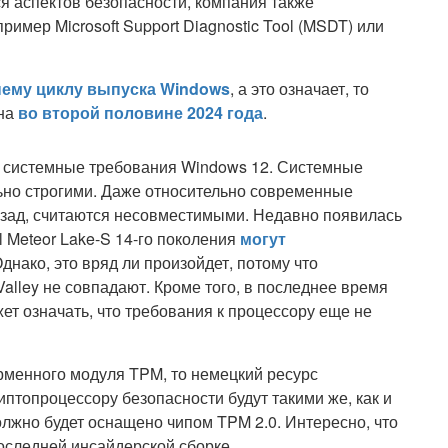
ся аспектов безопасности, компания также
имер Microsoft Support Diagnostic Tool (MSDT) или
нему циклу выпуска Windows
, а это означает, то
ена
во второй половине 2024 года
.
и системные требования Windows 12. Системные
ьно строгими. Даже относительно современные
азад, считаются несовместимыми. Недавно появилась
 Meteor Lake-S 14-го поколения
могут
Однако, это вряд ли произойдет, потому что
alley не совпадают. Кроме того, в последнее время
жет означать, что требования к процессору еще не
рменного модуля TPM, то немецкий ресурс
риптопроцессору безопасности будут такими же, как и
должно будет оснащено чипом TPM 2.0. Интересно, что
оследней инсайдерской сборке.