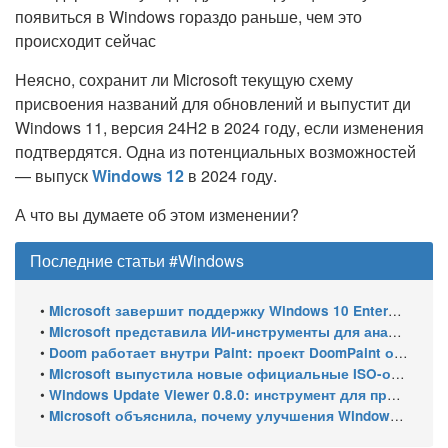
появиться в Windows гораздо раньше, чем это
происходит сейчас
Неясно, сохранит ли Microsoft текущую схему
присвоения названий для обновлений и выпустит ди
Windows 11, версия 24H2 в 2024 году, если изменения
подтвердятся. Одна из потенциальных возможностей
— выпуск
Windows 12
в 2024 году.
А что вы думаете об этом изменении?
Последние статьи #Windows
•
Microsoft завершит поддержку Windows 10 Enterprise LTSC 2021 в январе 2027 года. ESU продлят обновления до января 2030 года
•
Microsoft представила ИИ-инструменты для анализа производительности Windows: ETW MCP и WPA MCP
•
Doom работает внутри Paint: проект DoomPaint от технического директора Microsoft Azure
•
Microsoft выпустила новые официальные ISO-образы Windows 11 для инсайдеров
•
Windows Update Viewer 0.8.0: инструмент для просмотра истории обновлений Windows 11 и Windows 10 получил улучшения
•
Microsoft объяснила, почему улучшения Windows 11 выходят так медленно