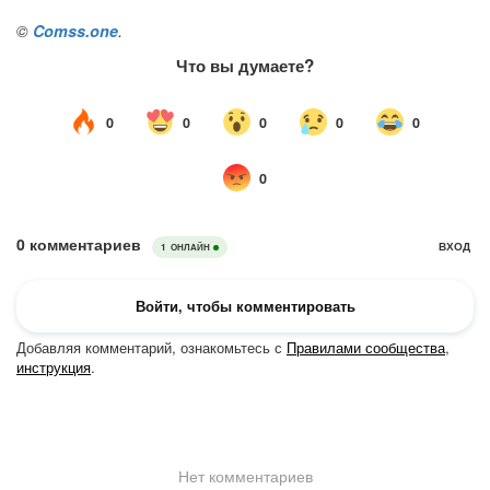
©
Comss.one
.