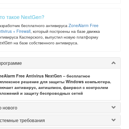
то такое NextGen?
азработчик бесплатного антивируса
ZoneAlarm Free
tivirus + Firewall
, который построены на базе движка
нтивируса Касперского, выпустил новую платформу
extGen на базе собственного антивируса.
программе
eAlarm Free Antivirus NextGen – бесплатное
мплексное решение для защиты Windows компьютера.
лючает антивирус, антишпион, фаервол с контролем
иложений и защиту беспроводных сетей
о нового
стемные требования