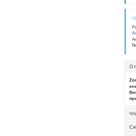
Ч
Р
An
А
N
О 
Zon
ко
Вк
пр
Чт
Си