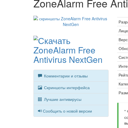
ZoneAlarm Free Ant
Разр
Лице
Верс
Обно
Сист
Инте
Рейт
Комментарии и отзывы
Кате
Скриншоты интерфейса
Разм
Лучшие антивирусы
Сообщить о новой версии
*
с
в