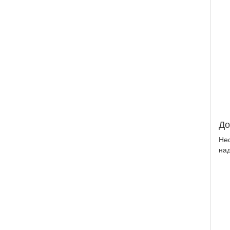
До
Нес
на