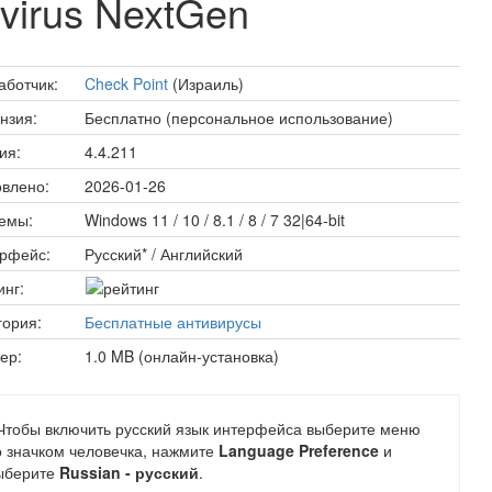
ivirus NextGen
аботчик:
Check Point
(Израиль)
нзия:
Бесплатно (персональное использование)
ия:
4.4.211
влено:
2026-01-26
емы:
Windows 11 / 10 / 8.1 / 8 / 7 32|64-bit
рфейс:
Русский* / Английский
инг:
гория:
Бесплатные антивирусы
ер:
1.0 MB (онлайн-установка)
 Чтобы включить русский язык интерфейса выберите меню
о значком человечка, нажмите
Language Preference
и
ыберите
Russian - русский
.