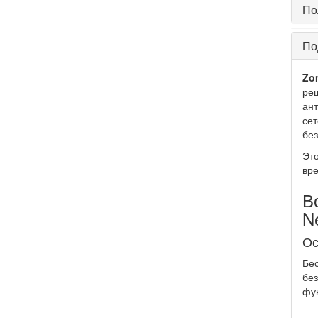
По
По
Zon
реш
ан
сет
без
Это
вре
В
N
Ос
Бе
бе
фу