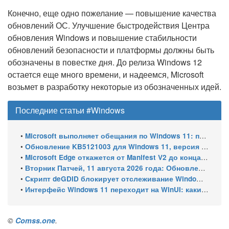
Конечно, еще одно пожелание — повышение качества
обновлений ОС. Улучшение быстродействия Центра
обновления Windows и повышение стабильности
обновлений безопасности и платформы должны быть
обозначены в повестке дня. До релиза Windows 12
остается еще много времени, и надеемся, Microsoft
возьмет в разработку некоторые из обозначенных идей.
Последние статьи #Windows
•
Microsoft выполняет обещания по Windows 11: пять крупных улучшений системы
•
Обновление KB5121003 для Windows 11, версия 25H2 и 24H2: какие улучшения получит Windows
•
Microsoft Edge откажется от Manifest V2 до конца 2026 года – классический uBlock Origin перестанет работать
•
Вторник Патчей, 11 августа 2026 года: Обновления безопасности для Windows 11 (включая KB5121003), ESU-обновления для Windows 10
•
Скрипт deGDID блокирует отслеживание Windows по глобальному идентификатору устройства
•
Интерфейс Windows 11 переходит на WinUI: какие системные элементы обновит Microsoft
©
Comss.one
.