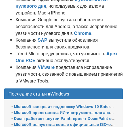
нулевого дня
, используемых для взлома
устройств Mac и iPhone.
Компания Google выпустила обновления
безопасности для Android, а также исправление
уязвимости нулевого дня в
Chrome
.
Компания
SAP
выпустила обновления
безопасности для своих продуктов.
Trend Micro предупредила, что уязвимость
Apex
One RCE
активно эксплуатируется.
Компания
VMware
представила исправление
уязвимости, связанной с повышением привилегий
в VMware Tools.
Последние статьи #Windows
•
Microsoft завершит поддержку Windows 10 Enterprise LTSC 2021 в январе 2027 года. ESU продлят обновления до января 2030 года
•
Microsoft представила ИИ-инструменты для анализа производительности Windows: ETW MCP и WPA MCP
•
Doom работает внутри Paint: проект DoomPaint от технического директора Microsoft Azure
•
Microsoft выпустила новые официальные ISO-образы Windows 11 для инсайдеров