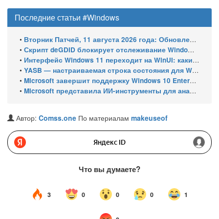
Последние статьи #Windows
•
Вторник Патчей, 11 августа 2026 года: Обновления безопасности для Windows 11 (включая KB5121003), ESU-обновления для Windows 10
•
Скрипт deGDID блокирует отслеживание Windows по глобальному идентификатору устройства
•
Интерфейс Windows 11 переходит на WinUI: какие системные элементы обновит Microsoft
•
YASB — настраиваемая строка состояния для Windows с виджетами и поддержкой нескольких мониторов
•
Microsoft завершит поддержку Windows 10 Enterprise LTSC 2021 в январе 2027 года. ESU продлят обновления до января 2030 года
•
Microsoft представила ИИ-инструменты для анализа производительности Windows: ETW MCP и WPA MCP
Автор:
Comss.one
По материалам
makeuseof