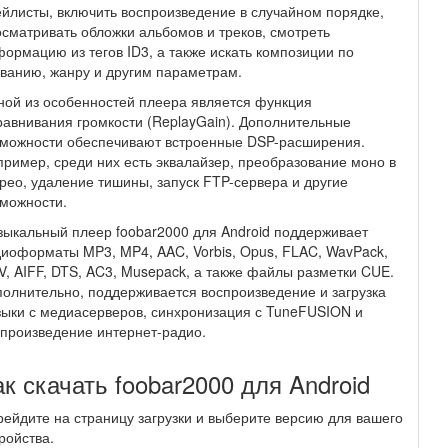
йлисты, включить воспроизведение в случайном порядке,
сматривать обложки альбомов и треков, смотреть
ормацию из тегов ID3, а также искать композиции по
ванию, жанру и другим параметрам.
ой из особенностей плеера является функция
авнивания громкости (ReplayGain). Дополнительные
зможности обеспечивают встроенные DSP-расширения.
ример, среди них есть эквалайзер, преобразование моно в
рео, удаление тишины, запуск FTP-сервера и другие
можности.
ыкальный плеер foobar2000 для Android поддерживает
иоформаты MP3, MP4, AAC, Vorbis, Opus, FLAC, WavPack,
, AIFF, DTS, AC3, Musepack, а также файлы разметки CUE.
олнительно, поддерживается воспроизведение и загрузка
ыки с медиасерверов, синхронизация с TuneFUSION и
произведение интернет-радио.
ак скачать foobar2000 для Android
ейдите на страницу загрузки и выберите версию для вашего
ройства.