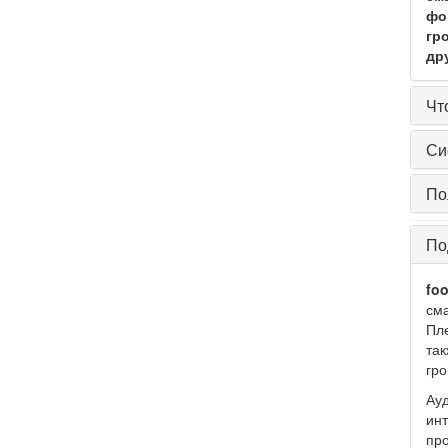
фо
гр
др
Чт
Си
По
По
fo
сма
Пл
так
гро
Ауд
инт
про