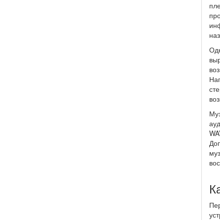
пле
про
инф
наз
Одн
выр
во
Нап
сте
воз
Муз
ауд
WAV
Доп
муз
вос
К
Пер
уст