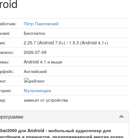
roid
аботчик:
Пётр Павловский
нзия:
Бесплатно
ия:
2.25.7 (Android 7.0+) / 1.5.3 (Android 4.1+)
влено:
2026-07-09
емы:
Android 4.1 и выше
рфейс:
Английский
инг:
гория:
Мультимедиа
ер:
зависит от устройства
программе
obar2000 для Android - мобильный аудиоплеер для
артфонов и планшетов, поддерживающий многие аудио