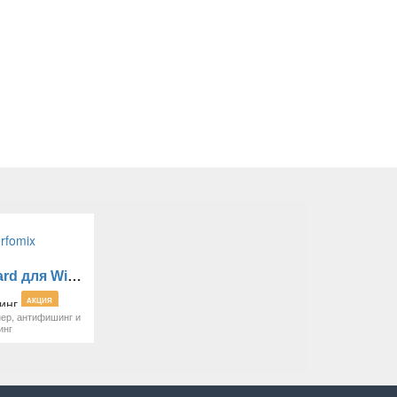
Adguard для Windows
АКЦИЯ
ер, антифишинг и
инг