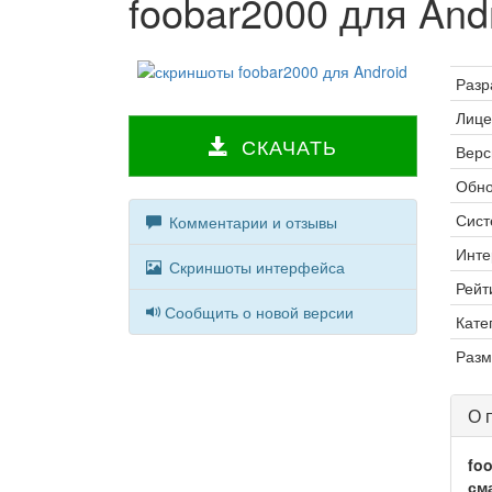
foobar2000 для And
Разр
Лице
СКАЧАТЬ
Верс
Обно
Сист
Комментарии и отзывы
Инте
Скриншоты интерфейса
Рейт
Сообщить о новой версии
Кате
Разм
О 
fo
см