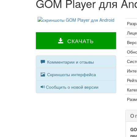
GOM Player для And
Разр
Лице
СКАЧАТЬ
Верс
Обно
Сист
Комментарии и отзывы
Инте
Скриншоты интерфейса
Рейт
Сообщить о новой версии
Кате
Разм
О 
GO
пр