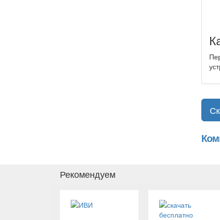
К
Пер
уст
Ск
Ком
Рекомендуем