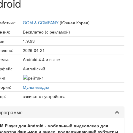
roid
аботчик:
GOM & COMPANY
(Южная Корея)
нзия:
Бесплатно (с рекламой)
ия:
1.9.93
влено:
2026-04-21
емы:
Android 4.4 и выше
рфейс:
Английский
инг:
гория:
Мультимедиа
ер:
зависит от устройства
программе
M Player для Android - мобильный видеоплеер для
осмотра фильмов и видео, поддерживающий субтитры