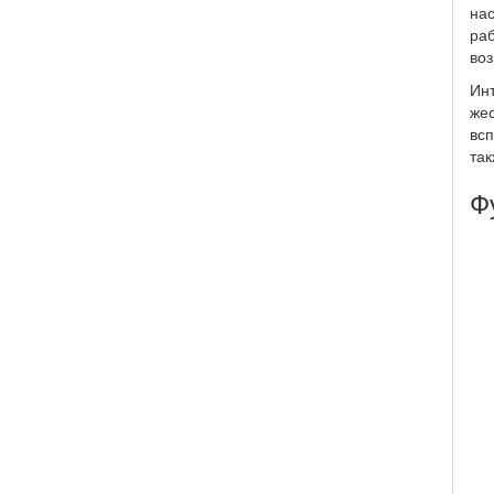
нас
раб
воз
Ин
жес
всп
так
Ф