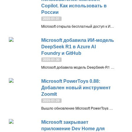
Copilot. Как использовать в
России
2025-01-31
Microsoft открыла бесплатный доступ к ИИ модели Think Deeper на базе OpenAI o1 для всех пользователей Copilot. Чтобы воспользоваться продвинутыми возможностями этой модели для обработки сложных запросов в России можно настроить Comss.one DNS
Microsoft добавила ИИ-модель
DeepSeek R1 в Azure AI
Foundry и GitHub
2025-01-30
Microsoft добавила модель DeepSeek-R1 в Azure AI Foundry и GitHub, сделав её доступной разработчикам в облаке Azure и на GitHub. Её также можно будет запустить локально в Windows на Copilot+ ПК
Microsoft PowerToys 0.88:
Добавлен новый инструмент
ZoomIt
2025-01-29
Вышло обновление Microsoft PowerToys 0.88 с новой утилитой ZoomIt для масштабирования экрана, аннотаций и записи. Устаревшая функция Video Conference Mute для отключения микрофона и веб-камеры – удалена
Microsoft закрывает
приложение Dev Home для