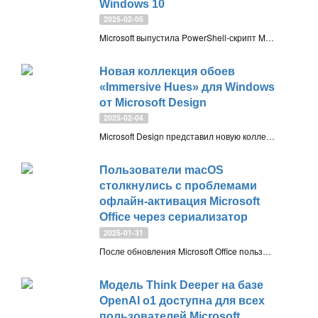
Windows 10
2025-02-05
Microsoft выпустила PowerShell-скрипт Make2023BootableMedia.ps1 для обновления загрузочных носителей Windows 11 и 10, чтобы они доверяли новому сертификату Windows UEFI CA 2023. Это связано с заменой старых сертификатов Secure Boot 2011 года и устранением уязвимости Black Lotus Secure Boot (CVE-2023-24932)
Новая коллекция обоев
«Immersive Hues» для Windows
от Microsoft Design
2025-02-04
Microsoft Design представил новую коллекцию обоев «Immersive Hues» для Windows, сосредоточенную на «плавности и свете». В наборе пять изображений в светлой и тёмной версиях: Platform, Trust, Unitiled Red, Unitiled Purple и Waves
Пользователи macOS
столкнулись с проблемами
офлайн-активация Microsoft
Office через сериализатор
2025-01-31
После обновления Microsoft Office пользователи macOS столкнулись с проблемами офлайн-активации через сериализатор. Microsoft ограничила этот метод, предлагая альтернативные решения, включая Office LTSC и активацию через интернет
Модель Think Deeper на базе
OpenAI o1 доступна для всех
пользователей Microsoft