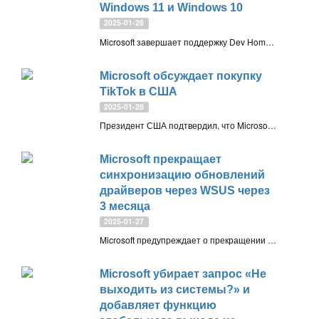
Windows 11 и Windows 10
2025-01-28
Microsoft завершает поддержку Dev Home — приложения для Windows 10 и Windows 11. Несмотря на интересные функции, оно не вышло из стадии предварительной версии. Закрытие намечено на май 2025 года, часть возможностей будет перенесена в другие инструменты
Microsoft обсуждает покупку
TikTok в США
2025-01-28
Президент США подтвердил, что Microsoft вновь заинтересована в покупке американского подразделения TikTok у ByteDance. Переговоры начались ещё в 2020 году, и решение о судьбе популярной платформы в США ожидается в ближайшие 30 дней
Microsoft прекращает
синхронизацию обновлений
драйверов через WSUS через
3 месяца
2025-01-27
Microsoft предупреждает о прекращении синхронизации обновлений драйверов через WSUS с 18 апреля 2025 года. Драйверы останутся доступны через Каталог Центра обновления Майкрософт, но импортировать их в WSUS будет нельзя
Microsoft убирает запрос «Не
выходить из системы?» и
добавляет функцию