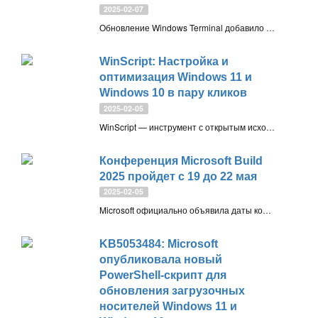
2025-02-07
Обновление Windows Terminal добавило поддержку нескольких окон, новую консольную архитектуру, улучшенный интерфейс настроек и новые функции, включая цветовую схему «Ottosson» и гибкую кастомизацию меню. Улучшена работа механизма вызова терминала, исправлены ошибки ввода и копирования
WinScript: Настройка и
оптимизация Windows 11 и
Windows 10 в пару кликов
2025-02-05
WinScript — инструмент с открытым исходным кодом для очистки и настройки Windows 11 и WIndows 10. Позволяет удалять компоненты, изменять системные параметры и оптимизировать производительность через удобный интерфейс. Создавайте собственные скрипты и применяйте их на любом ПК
Конференция Microsoft Build
2025 пройдет с 19 до 22 мая
2025-02-05
Microsoft официально объявила даты конференции Build 2025 — мероприятие пройдет с 19 по 22 мая в Сиэтле. Ожидается, что компания представит новые решения в области ИИ, Copilot и других технологий
KB5053484: Microsoft
опубликовала новый
PowerShell-скрипт для
обновления загрузочных
носителей Windows 11 и