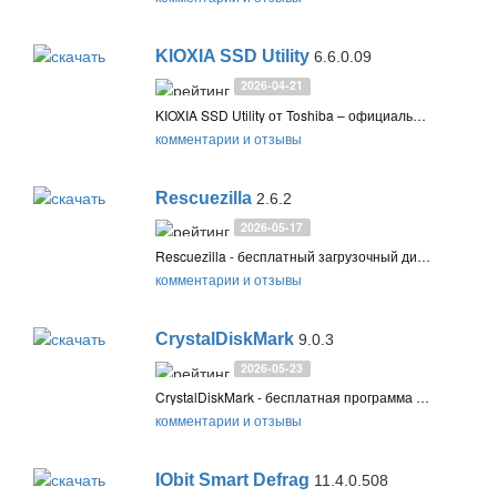
KIOXIA SSD Utility
6.6.0.09
2026-04-21
KIOXIA SSD Utility от Toshiba – официальная программа для проверки состояния, обслуживания и обновления прошивки твёрдотельных накопителей OCZ и KIOXIA
комментарии и отзывы
Rescuezilla
2.6.2
2026-05-17
Rescuezilla - бесплатный загрузочный диск для записи USB-накопитель или DVD-диск, позволяющий выполнять резервное копирование и восстановление образов разделов и дисков, клонировать их, а также создавать, изменять и удалять разделы диска
комментарии и отзывы
CrystalDiskMark
9.0.3
2026-05-23
CrystalDiskMark - бесплатная программа для измерения скорости передачи данных у жестких дисков, SSD накопителей, USB-носителей и карт памяти
комментарии и отзывы
IObit Smart Defrag
11.4.0.508