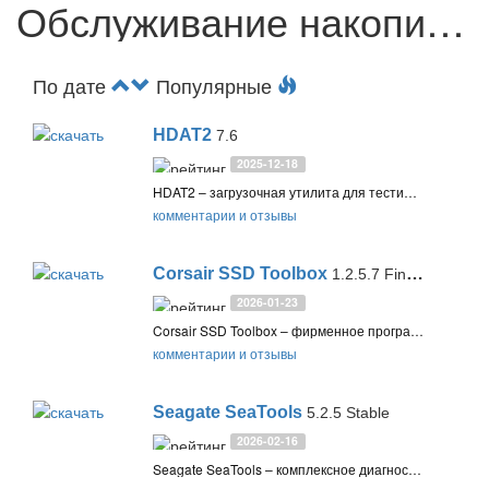
Обслуживание накопителей
По дате
Популярные
HDAT2
7.6
2025-12-18
HDAT2 – загрузочная утилита для тестирования и диагностики жестких дисков, а также поиска и восстановления сбойных секторов
комментарии и отзывы
Corsair SSD Toolbox
1.2.5.7 Final / 2.0.129 Preview
2026-01-23
Corsair SSD Toolbox – фирменное программное обеспечение для проверки, настройки и обновления прошивки SSD дисков Corsair
комментарии и отзывы
Seagate SeaTools
5.2.5 Stable
2026-02-16
Seagate SeaTools – комплексное диагностическое средство для проверки состояния HDD и SSD дисков в компьютерах и ноутбуках. Поддерживаются диски Seagate, Maxtor и других производителей, а также запуск утилиты с загрузочного USB-носителя