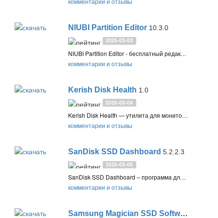
комментарии и отзывы
NIUBI Partition Editor
10.3.0
2026-03-03
NIUBI Partition Editor - бесплатный редактор дисков и разделов, с помощью которого можно создавать и изменять разделы, объединять несколько разделов в один, менять их атрибуты, а также выполнять другие операции
комментарии и отзывы
Kerish Disk Health
1.0
2026-03-04
Kerish Disk Health — утилита для мониторинга состояния SSD и HDD. Она отслеживает здоровье накопителей, температуру, ресурс и SMART-показатели, предупреждая о возможных сбоях и предлагая прогноз срока службы
комментарии и отзывы
SanDisk SSD Dashboard
5.2.2.3
2026-03-05
SanDisk SSD Dashboard – программа для мониторинга, обслуживания и обновления прошивки твёрдотельных SSD накопителей SanDisk и Western Digital
комментарии и отзывы
Samsung Magician SSD Software
9.0.1.9