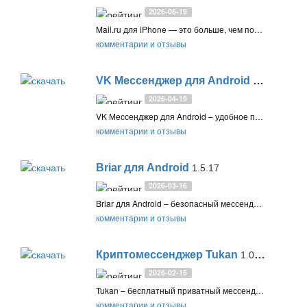
2026-06-19
Mail.ru для iPhone — это больше, чем почта. Объединяет почту, календарь, заметки, облако и рассылки в одном приложении. Поддерживает аккаунты Gmail, Яндекс, Outlook и других. Удобные уведомления, нейросеть для краткого пересказа писем, переводчик и офлайн-режим
комментарии и отзывы
VK Мессенджер для Android
1.310
2026-04-19
VK Мессенджер для Android – удобное приложение для смартфонов и планшетов. Текстовые и голосовые сообщения, видеозвонки, исчезающие сообщения и бизнес-уведомления
комментарии и отзывы
Briar для Android
1.5.17
2026-03-16
Briar для Android – безопасный мессенджер для смартфонов и планшетов, позволяющий общаться через сеть Tor, а также без интернета с передачей сообщений по Bluetooth или Wi-Fi
комментарии и отзывы
Криптомессенджер Tukan
1.0.2.126 (Windows) / 1.0.2 (macOS) / 2.5.5 (Android) / 1.8 (iOS)
2026-02-15
Tukan – бесплатный приватный мессенджер со сквозным шифрованием - на серверах ничего не хранится, только на стороне пользователя. Анонимная регистрация не требует email или мобильный телефон
комментарии и отзывы