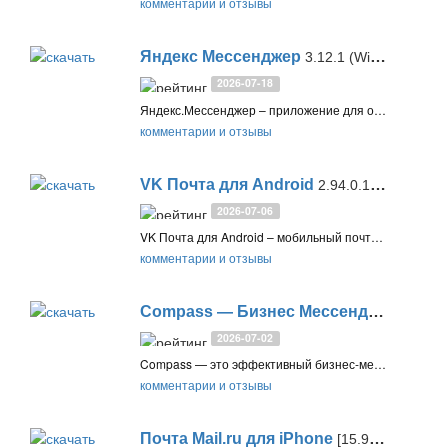
комментарии и отзывы
Яндекс Мессенджер
3.12.1 (Windows, Mac) / 238.7.184 (Android) / 24115.8 (iOS)
2026-07-18
Яндекс.Мессенджер – приложение для общения, групповых чатов, а также аудио– и видеозвонков с компьютеров и мобильных устройств
комментарии и отзывы
VK Почта для Android
2.94.0.142279
2026-07-06
VK Почта для Android – мобильный почтовый клиент с умной сортировкой, быстрыми действиями по свайпу, отправкой больших файлов до 2 ГБ, надежной защитой и поддержкой множества сервисов
комментарии и отзывы
Compass — Бизнес Мессенджер
6.11.12
2026-07-02
Compass — это эффективный бизнес-мессенджер для командной работы в разных отраслях. Обеспечивает групповые и личные чаты, аудио- и видеозвонки, обмен файлами и управление задачами. Включает чат-бота для автоматизации работы и службу поддержки
комментарии и отзывы
Почта Mail.ru для iPhone
[15.92.0]