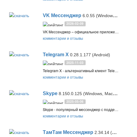
VK Мессенджер
6.0.55 (Windows, macOS, Linux)
2026-02-09
VK Мессенджер – официальное приложение Вконтакте (vk.com) для удобного общения с помощью мгновенных сообщений, голосовых и видеозвонков с поддержкой компьютеров Windows, Mac, Linux и мобильных устройств
комментарии и отзывы
Telegram X
0.28.1.177 (Android)
2025-11-03
Telegram X - альтернативный клиент Telegram, оптимизированный для производительности и экономии батареи, имеющий более плавные анимации и эффекты, включающий множество настроек интерфейса и дополнительных функций
комментарии и отзывы
Skype
8.150.0.125 (Windows, Mac, Linux) / 8.150 (iOS) / 8.150.0.125 (Android)
2025-05-06
Skype - популярный мессенджер с поддержкой видео звонков, голосовых вызовов, чатов и обмена файлами. Поддерживает групповые звонки и чаты, а также звонки на стационарные и мобильные телефоны
комментарии и отзывы
ТамТам Мессенджер
2.34.14 (Android) / 3.16.3 (iOS)