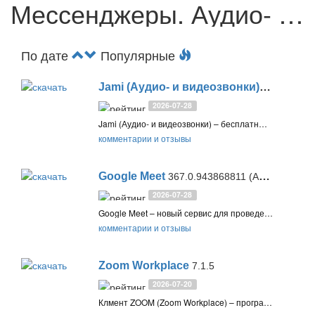
Мессенджеры. Аудио- и видеозвонки
По дате
Популярные
Jami (Аудио- и видеозвонки)
20260727133
2026-07-28
Jami (Аудио- и видеозвонки) – бесплатный кроссплатформенный сервис видеоконференций, обеспечивающий зашифрованную связь и неограниченные по времени звонки и видео встречи
комментарии и отзывы
Google Meet
367.0.943868811 (Android) / 369.0 (iOS)
2026-07-28
Google Meet – новый сервис для проведения видеоконференций, совещаний и видеозвонков, поддерживающий шифрование потока и интеграцию с сервисами G Suite
комментарии и отзывы
Zoom Workplace
7.1.5
2026-07-20
Клмент ZOOM (Zoom Workplace) – программа для организации онлайн-конференций, трансляций, видео-совещаний, а также звонков и переписки между пользователями и предприятиями