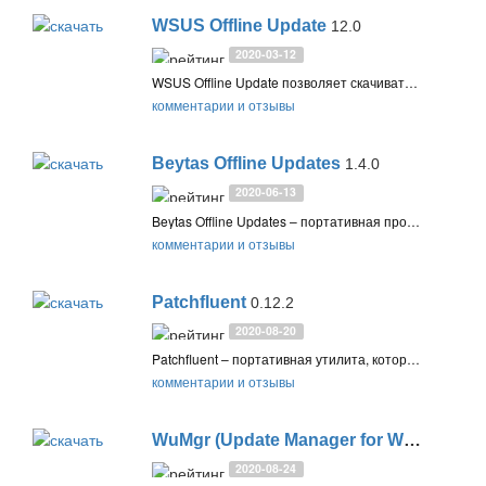
WSUS Offline Update
12.0
2020-03-12
WSUS Offline Update позволяет скачивать в отдельный каталог официальные обновления для Windows и Office для последующего оффлайн обновления компьютеров, не имеющих подключения к интернету
комментарии и отзывы
Beytas Offline Updates
1.4.0
2020-06-13
Beytas Offline Updates – портативная программа для скачивания обновлений вирусных баз различных антивирусов для дальнейшей оффлайн установки
комментарии и отзывы
Patchfluent
0.12.2
2020-08-20
Patchfluent – портативная утилита, которая позволяет скачивать и устанавливать обновления Windows 10 вручную, без Центра обновления Windows
комментарии и отзывы
WuMgr (Update Manager for Windows)
1
2020-08-24