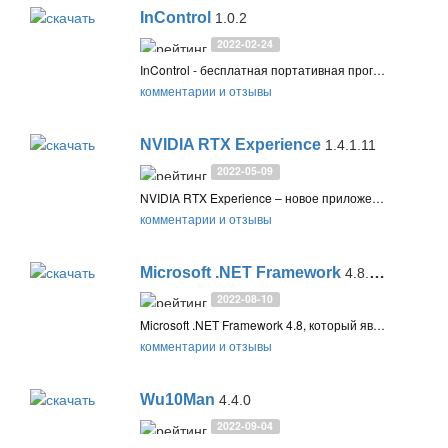
InControl
1.0.2
2022-02-24
InControl - бесплатная портативная программа, с помощью которой можно отключить установку обновлений версии Windows 10 или Windows 11 и продолжать получать только обновления безопасности
комментарии и отзывы
NVIDIA RTX Experience
1.4.1.11
2022-05-09
NVIDIA RTX Experience – новое приложение для повышения производительности видеокарт NVIDIA RTX и Quadro, а также записи видео с экрана, оптимизации приложений и игр, обновления видеодрайвера
комментарии и отзывы
Microsoft .NET Framework
4.8.1 / 4.7.2
2022-08-10
Microsoft .NET Framework 4.8, который является частью обновления Windows 10 May 2019 Update (версия 1903), представляет собой выполняемое на месте обновление .NET Framework версий 4–4.7.2, отличающееся высокой степенью совместимости
комментарии и отзывы
Wu10Man
4.4.0
2022-09-04