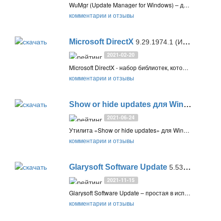
WuMgr (Update Manager for Windows) – диспетчер обновлений для Windows 10 с открытым исходным кодом, который позволяет контролировать и выборочно устанавливать обновления ОС
комментарии и отзывы
Microsoft DirectX
9.29.1974.1 (Июнь 2010)
2021-02-20
Microsoft DirectX - набор библиотек, которые необходимы для работы некоторых игр, в которых используются устаревшие технологии D3DX9, D3DX10, D3DX11, XAudio 2.7, XInput 1.3, XACT и Managed DirectX 1.1
комментарии и отзывы
Show or hide updates для Windows 10
2
2021-06-24
Утилита «Show or hide updates» для Windows 10 (wushowhide.diagcab) позволяет скрывать обновления драйверов и предотвращать повторную установку до того, как станет доступна исправная версия
комментарии и отзывы
Glarysoft Software Update
5.53.0.52
2021-11-15
Glarysoft Software Update – простая в использовании утилита для проверки наличия новых версий установленных программ и их обновления до актуальных версий
комментарии и отзывы