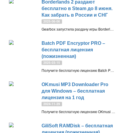
Borderlands 2 раздают
бесплатно в Steam до 8 июня.
Как забрать в России и СНГ
2025-06-06
Gearbox запустила раздачу игры Borderlands 2 — культовый лутер-шутер 2012 года можно бесплатно получить в Steam до 8 июня, в том числе в России и странах СНГ. Играйте в одиночку или в кооперативе
Batch PDF Encryptor PRO –
бесплатная лицензия
(пожизненная)
2025-03-15
Получите бесплатную лицензию Batch PDF Encryptor PRO (пожизненная). Инструмент позволяет защищать конфиденциальные файлы PDF от несанкционированного просмотра, печати, копирования или редактирования
OKmusi MP3 Downloader Pro
для Windows – бесплатная
лицензия на 1 год
2024-11-29
Получите бесплатную лицензию OKmusi MP3 Downloader Pro на 1 год для Windows. Программа для скачивания аудиофайлов в формате MP3 с более чем 900 сайтов. Доступны поиск по ключевым словам или URL, скачивание аудио до 320 кбит/с, пакетная загрузка и встроенный MP3-плеер
GiliSoft RAMDisk – бесплатная
лицензия (пожизненная)