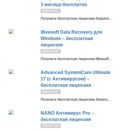
3 месяца бесплатно
2025-09-01
Получите бесплатную лицензию Kaspersky Plus для Android на 3 месяца. Мобильный Антивирус Касперского предлагает следующие функции: автоматическая защита от угроз, защита приложений, анти-фишинг, поиск устройства, управление паролями и приватностью
iBeesoft Data Recovery для
Windows – бесплатная
лицензия
2025-08-29
Получите бесплатную лицензию iBeesoft Data Recovery для Windows. Программное обеспечение для восстановления данных для разных устройств, поддерживает более 1000 типов файлов
Advanced SystemCare Ultimate
17 (с Антивирусом) –
бесплатная лицензия
2025-08-21
Получите бесплатную лицензию Advanced SystemCare Ultimate 17.5. Антивирус с движком Bitdefender, защита от вредоносных сайтов и загрузок, монитор ресурсов и различные инструменты для оптимизации и настройки системы Windows
NANO Антивирус Pro –
бесплатная лицензия
2025-07-29