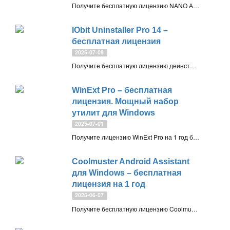
Получите бесплатную лицензию NANO Антивирус Pro. Антивирусное решение предлагает современные технологии для защиты компьютера от всех видов вредоносных программ и онлайн-угроз
IObit Uninstaller Pro 14 –
бесплатная лицензия
2025-07-09
Получите бесплатную лицензию деинсталлятора IObit Uninstaller Pro 14.4. Инструмент предлагает возможности полного удаления нежелательных программ, папок, расширений и плагинов, не оставляя файлов и следов в реестре системы
WinExt Pro – бесплатная
лицензия. Мощный набор
утилит для Windows
2025-07-01
Получите лицензию WinExt Pro на 1 год бесплатно. Утилита позволяет находить дубликаты файлов и большие ресурсы для освобождения места на диске, помогает отслеживать активность Windows, выполнять пакетные операции и синхронизировать ресурсы
Coolmuster Android Assistant
для Windows – бесплатная
лицензия на 1 год
2025-06-07
Получите бесплатную лицензию Coolmuster Android Assistant на 1 год. Универсальный инструмент для управления Android смартфоном или планшетом на вашем Windows компьютере и создания резервных копий важных данных