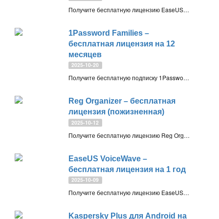
Получите бесплатную лицензию EaseUS Disk Copy Pro на 1 год. Программа позволяет клонировать диски и разделы, а также перенести операционную систему на новый диск, включая перенос с HDD на SSD
1Password Families –
бесплатная лицензия на 12
месяцев
2025-10-20
Получите бесплатную подписку 1Password Families на 12 месяцев - безопасный и простой в использовании менеджер паролей для семьи из 5 человек
Reg Organizer – бесплатная
лицензия (пожизненная)
2025-10-12
Получите бесплатную лицензию Reg Organizer 9.80 (пожизненная). Полезный инструмент для оптимизации ОС Windows. Удаляет ненужные приложения, контролирует автозапуск, освобождает дисковое пространство и удаляет приватные данные. Включает продвинутый редактор реестра
EaseUS VoiceWave –
бесплатная лицензия на 1 год
2025-10-09
Получите бесплатную лицензию EaseUS VoiceWave на 1 год. Голосовой модулятор для Windows 11/10 предоставляет более 100 эффектов изменения голоса в реальном времени и подходит для геймеров, создателей контента и стримеров
Kaspersky Plus для Android на